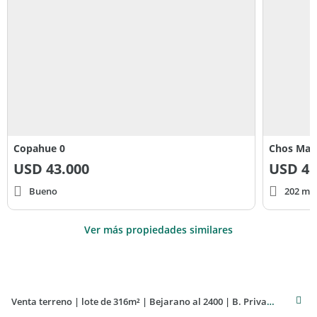
Copahue 0
Chos Mala
USD
43.000
USD
45
Bueno
202 m² 
Ver más propiedades similares
Venta terreno | lote de 316m² | Bejarano al 2400 | B. Privado Ayres del Limay | Neuquén