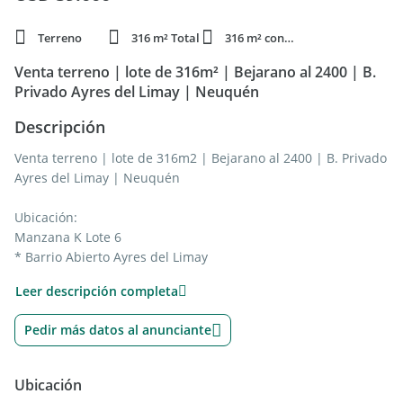
Terreno
316 m² Total
316 m² constr.
Venta terreno | lote de 316m² | Bejarano al 2400 | B.
Privado Ayres del Limay | Neuquén
Descripción
Venta terreno | lote de 316m2 | Bejarano al 2400 | B. Privado
Ayres del Limay | Neuquén
Ubicación:
Manzana K Lote 6
* Barrio Abierto Ayres del Limay
* Bejarano al 2100
Leer descripción completa
En lotes con superficie mayores a 300 m2 se puede construir
Pedir más datos al anunciante
2 unidades funcionales.
Consultar por lotes disponibles
Ubicación