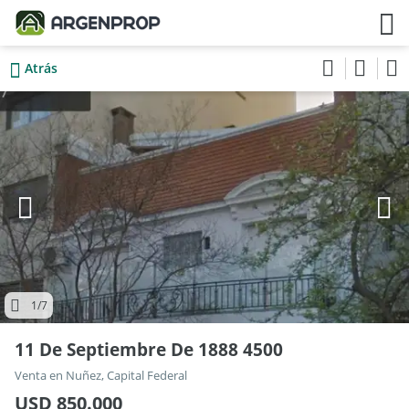
Atrás
1
/7
11 De Septiembre De 1888 4500
Venta en Nuñez, Capital Federal
USD 850.000