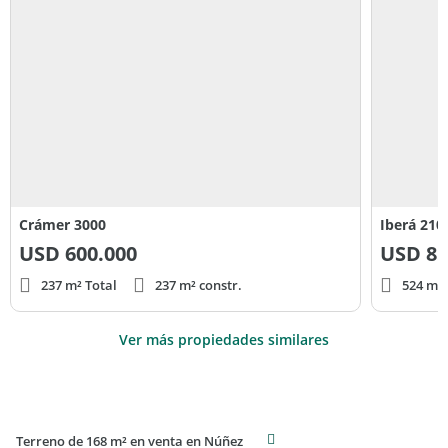
Crámer 3000
Iberá 210
USD
600.000
USD
85
237 m² Total
237 m² constr.
524 m² 
Ver más propiedades similares
Terreno de 168 m² en venta en Núñez