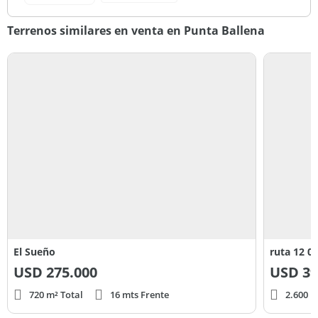
Terrenos similares en venta en Punta Ballena
El Sueño
ruta 12 0
USD
275.000
USD
39
720 m² Total
16 mts Frente
2.600 m