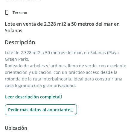
Terreno
Lote en venta de 2.328 mt2 a 50 metros del mar en
Solanas
Descripción
Lote de 2.328 mt2 a 50 metros del mar, en Solanas (Playa
Green Park).
Rodeado de arboles y jardines, lleno de verde, con excelente
orientación y ubicación, con un práctico acceso desde la
rotonda de la ruta interbalnearia. Ideal para construir una
casa logrando una gran privacidad.
A 5 minutos caminando de la zona comercial (restaurantes,
Leer descripción completa
estacion de servicio, supermercado, farmacia, ferreteria, etc.)
Medidas aproximadas:
Pedir más datos al anunciante
Ancho: 40 mts de frente
Largo: 75 mts.
Ubicación