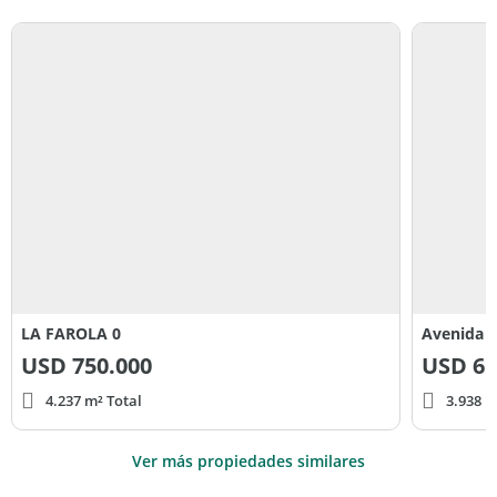
LA FAROLA 0
Avenida 
USD
750.000
USD
65
4.237 m² Total
3.938 m
Ver más propiedades similares