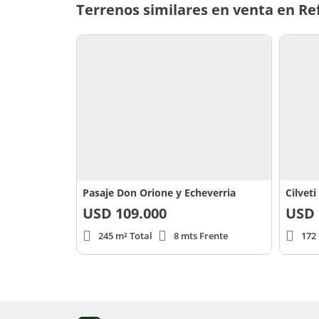
Terrenos similares en venta en Re
Pasaje Don Orione y Echeverria
Cilveti
USD
109.000
USD
245 m² Total
8 mts Frente
172