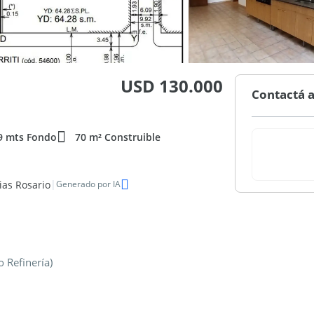
USD 130.000
Contactá a
9 mts Fondo
70 m² Construible
|
ias Rosario
Generado por IA
o Refinería)