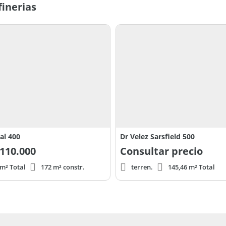
finerias
 al 400
Dr Velez Sarsfield 500
110.000
Consultar precio
 m² Total
172 m² constr.
terren.
145,46 m² Total