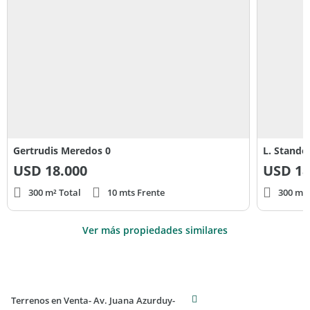
Gertrudis Meredos 0
L. Stando
USD
18.000
USD
18
300 m² Total
10 mts Frente
300 m² 
Ver más propiedades similares
Terrenos en Venta- Av. Juana Azurduy-