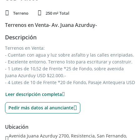
Terreno
250 m² Total
Terrenos en Venta- Av. Juana Azurduy-
Descripción
Terrenos en Venta:
- Cuentan con agua y luz sobre asfalto y las calles enripiadas.
- Excelente entorno. Terreno listo para escriturar y construir.
- 1 Lotes de 10,52 de Frente *25 de Fondo, sobre avenida
Juana Azurduy USD $22.000.-
- 4 Lotes de 10 de Frente *20 de Fondo, Pasaje Antequera USD
$ 14.000.-
Leer descripción completa
- 1 Lote de 10de Frente *22 de Fondo, Antequeras USD
$15.000.-
Pedir más datos al anunciante
- 3 Lote de 9,85 de Frente *37,50 de Fondo, C. Pampa del Indio
USD $25.000.-
- 2 Lote de 9,85 de Frente *37,50 de Fondo, obre avenida
Ubicación
Juana Azurduy USD $26.000.-
Avenida Juana Azurduy 2700, Resistencia, San Fernando,