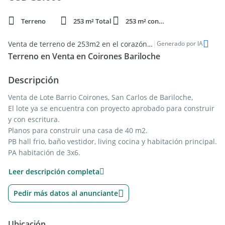
Terreno
253 m² Total
253 m² constr.
|
Venta de terreno de 253m2 en el corazón de San Carlos de Bariloche
Generado por IA
Terreno en Venta en Coirones Bariloche
Descripción
Venta de Lote Barrio Coirones, San Carlos de Bariloche,
El lote ya se encuentra con proyecto aprobado para construir
y con escritura.
Planos para construir una casa de 40 m2.
PB hall frio, baño vestidor, living cocina y habitación principal.
PA habitación de 3x6.
Es un Lote de 1001 m2 conformado por 3 PH.
Leer descripción completa
UF 1 superficie 253,42 m2
Servicios Soterrados.
Pedir más datos al anunciante
Agua de Red.
Las medidas, áreas y datos proporcionados en esta
Ubicación