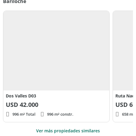
Bariloche
Dos Valles D03
Ruta Naci
USD
42.000
USD
60
996 m² Total
996 m² constr.
658 m² 
Ver más propiedades similares