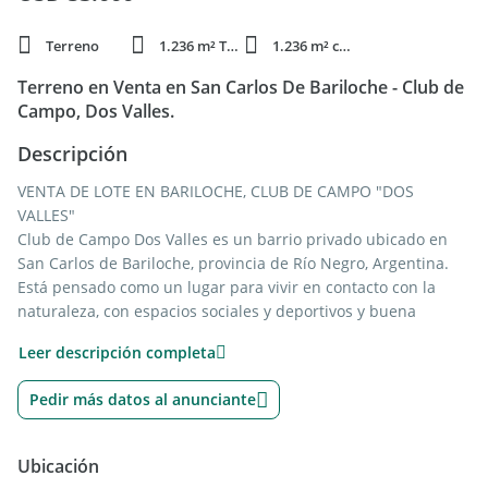
Terreno
1.236 m² Total
1.236 m² constr.
Terreno en Venta en San Carlos De Bariloche - Club de
Campo, Dos Valles.
Descripción
VENTA DE LOTE EN BARILOCHE, CLUB DE CAMPO "DOS
VALLES"
Club de Campo Dos Valles es un barrio privado ubicado en
San Carlos de Bariloche, provincia de Río Negro, Argentina.
Está pensado como un lugar para vivir en contacto con la
naturaleza, con espacios sociales y deportivos y buena
accesibilidad a la ciudad y alrededores.
Leer descripción completa
AMENITIES: Club House con restaurante,salón de usos
múltiples Piscina climatizada (indooroutdoor) con vestuarios
Pedir más datos al anunciante
Gimnasio y quincho con parrillas Canchas deportivas: fútbol
11, fútbol 5, rugby, tenis Playón multiuso (por ejemplo
básquet) Plaza de juegos infantiles Más de 30 km de
Ubicación
senderos para trekking y mountain bike Espacios recreativos