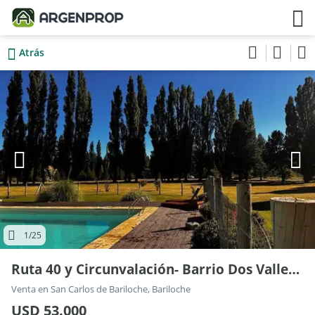
Atrás
1
/25
Ruta 40 y Circunvalación- Barrio Dos Valles- Lote P05
Venta en San Carlos de Bariloche, Bariloche
USD 53.000