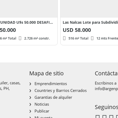
OPORTUNIDAD U$s 50.000 DESAFIO Mza F - Club house de Golf
Las Nalcas Lote para Subdividi
50.000
USD
58.000
6 m² Total
2.726 m² constr.
516 m² Total
12 mts Frent
Mapa de sitio
Contáct
iler, casas,
Escribinos a
Emprendimientos
s, PH,
info@argen
Countries y Barrios Cerrados
Garantías de alquiler
Noticias
Seguino
Publicar
Mi cuenta