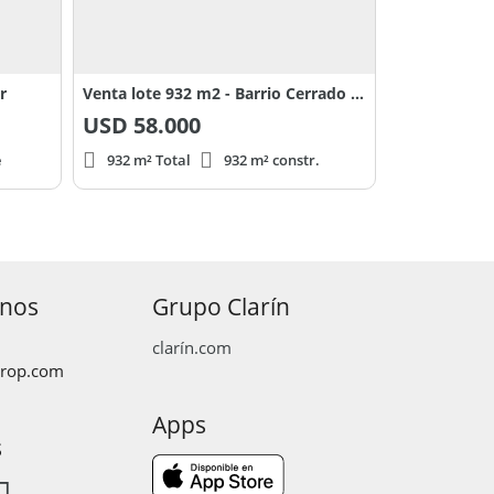
r
Venta lote 932 m2 - Barrio Cerrado El Remanso - San Martin de los Andes
USD
58.000
e
932 m² Total
932 m² constr.
anos
Grupo Clarín
clarín.com
prop.com
Apps
s