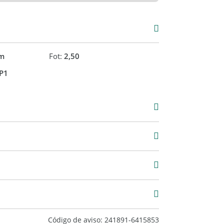
s a la ubicación y la versatilidad de usos
 activo que combina una ubicación central con
m
Fot:
2,50
nversión.
P1
2
Código de aviso: 241891-6415853