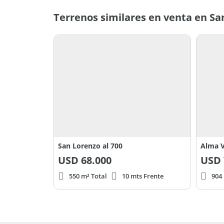
Terrenos similares en venta en San
San Lorenzo al 700
Alma 
USD
68.000
USD
550 m² Total
10 mts Frente
904