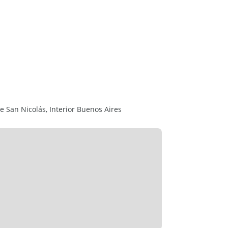
eso, ideal para cualquier emprendimiento.
Moreno , asegurando un flujo constante de
tes con una incipiente y creciente actividad
de San Nicolás, Interior Buenos Aires
s esenciales instalados y disponibles.
edor Principal 1 , lo que permite una amplia
s , además del uso residencial.
e uso mixto (residencial y comercial),
ipal.