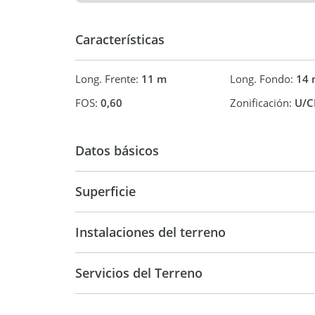
Excelente rentabilidad a corto y largo plazo gracia
permitidos.
Características
No deje pasar esta oportunidad de invertir en un
una zonificación de alta flexibilidad.
Long. Frente:
11 m
Long. Fondo:
14 
Consulte hoy mismo y concrete su próxima gran i
FOS:
0,60
Zonificación:
U/C
Datos básicos
USD 70.000
Superficie
475 m2
190 m
Instalaciones del terreno
Servicios del Terreno