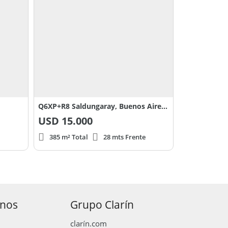
Q6XP+R8 Saldungaray, Buenos Aires Province, 0
USD
15.000
385 m² Total
28 mts Frente
anos
Grupo Clarín
clarín.com