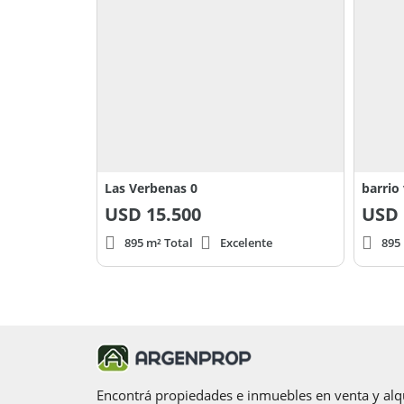
Las Verbenas 0
barrio
USD
15.500
USD
895 m² Total
Excelente
895
Encontrá propiedades e inmuebles en venta y alqu