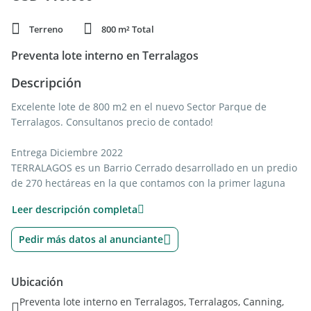
Terreno
800 m² Total
Preventa lote interno en Terralagos
Descripción
Excelente lote de 800 m2 en el nuevo Sector Parque de
Terralagos. Consultanos precio de contado!
Entrega Diciembre 2022
TERRALAGOS es un Barrio Cerrado desarrollado en un predio
de 270 hectáreas en la que contamos con la primer laguna
con Tecnología Crystal Lagoons de Argentina, se trata de un
Leer descripción completa
espejo de agua cristalina de 5 hectáreas rodeada de playas
con arena blanca.
Pedir más datos al anunciante
Somos CASTEX PROPIEDADES, contamos con todas las
propiedades y asesores especializados para acompañarte en
Ubicación
tu búsqueda, NO DUDES EN CONSULTARNOS.
Preventa lote interno en Terralagos, Terralagos, Canning,