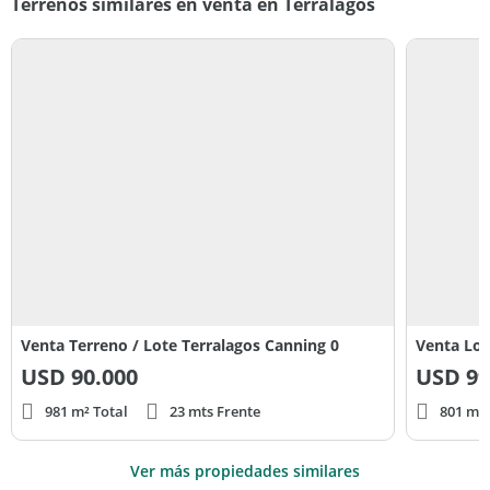
Terrenos similares en venta en Terralagos
Venta Terreno / Lote Terralagos Canning 0
Venta Lot
USD
90.000
USD
99
981 m² Total
23 mts Frente
801 m² 
Ver más propiedades similares