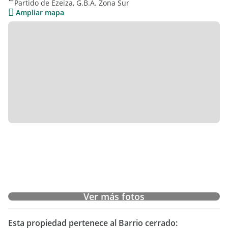
Partido de Ezeiza, G.B.A. Zona Sur
Todas las superficies y medidas son a título informativo
Ampliar mapa
sujetas a plano.
CMPSI Mat No 4295 CUCICBA Mat N 303
Ver más fotos
Esta propiedad pertenece al Barrio cerrado: