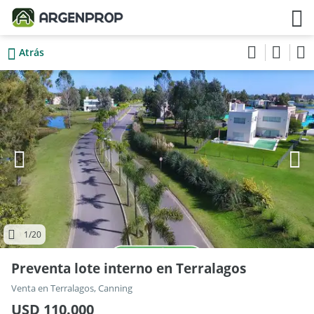
Atrás
1
/20
Preventa lote interno en Terralagos
Venta en Terralagos, Canning
USD 110.000