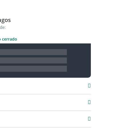
agos
de:
o cerrado