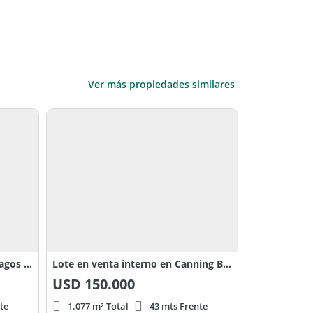
Ver más propiedades similares
Venta Terreno / Lote en Terralagos Canning 0
Lote en venta interno en Canning Barrio Terralagos
USD
150.000
te
1.077 m² Total
43 mts Frente