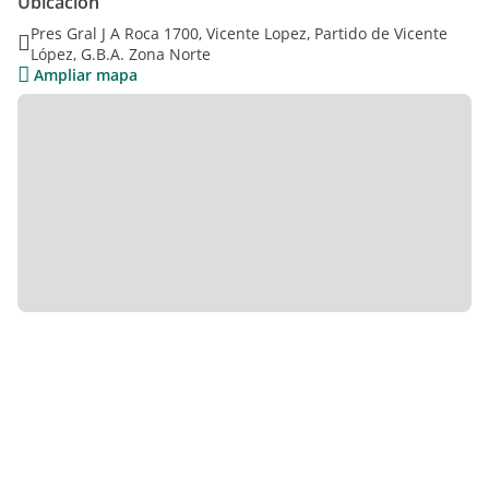
Ubicación
TOMARIA MTS NUEVOS
Pres Gral J A Roca 1700, Vicente Lopez, Partido de Vicente
López, G.B.A. Zona Norte
ESCUCHA OFERTAS
Ampliar mapa
Las medidas son aproximadas y al solo efecto orientativo. Las
medidas reales surgirán del título de propiedad respectivo.
DATOS Y FOTOS APROXIMADOS Y A CONFIRMAR
REFERENCIAS DE METROS Y POSIBLES A CONFIRMAR
PLANOS Y PAPELES A DISPOSICION
CMPSI 2410