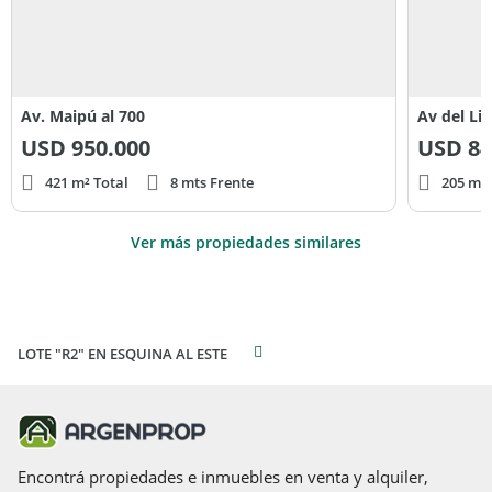
Av. Maipú al 700
Av del Li
USD
950.000
USD
84
421 m² Total
8 mts Frente
205 m² 
Ver más propiedades similares
LOTE "R2" EN ESQUINA AL ESTE
Encontrá propiedades e inmuebles en venta y alquiler,