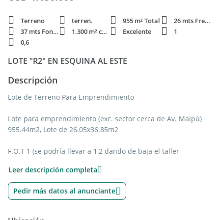
Terreno
terren.
955 m² Total
26 mts Frente
37 mts Fondo
1.300 m² constr.
Excelente
1
0,6
LOTE "R2" EN ESQUINA AL ESTE
Descripción
Lote de Terreno Para Emprendimiento
Lote para emprendimiento (exc. sector cerca de Av. Maipú)
955.44m2, Lote de 26.05x36.85m2
F.O.T 1 (se podría llevar a 1,2 dando de baja el taller
mecánico)
Leer descripción completa
Se podrían hacer 13 o 14 Deptos. + Cocheras
Pedir más datos al anunciante
Se podrían edificar de 1000m2 a 1146m2 cubiertos (NUEVOS)