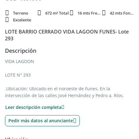
Terreno
672 m² Total
16 mts Frente
42 mts Fondo
Excelente
LOTE BARRIO CERRADO VIDA LAGOON FUNES- Lote
293
Descripción
VIDA LAGOON
LOTE N° 293
.Ubicación: Ubicado en el noroeste de Funes. En la
intersección de las calles José Hernández y Pedro a. Ríos.
Lindero al barrio Funes Town y La Guillermina
Leer descripción completa
• Proyecto: El Barrio Vida Lagoon es un proyecto único e
Pedir más datos al anunciante
innovador ubicado en la ciudad de Funes. Con 1042 lotes de
600 a 1200m² y 60 hectáreas de áreas verdes, este barrio es
el lugar perfecto para aquellos que buscan vivir en una