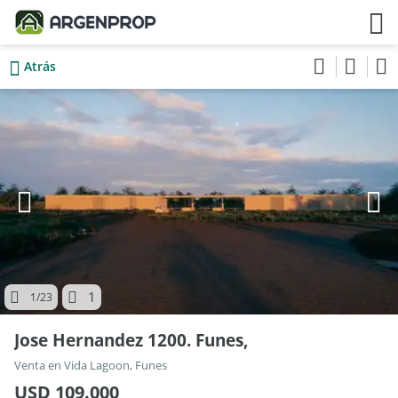
Atrás
1
1
/23
Jose Hernandez 1200. Funes,
Venta en Vida Lagoon, Funes
USD 109.000