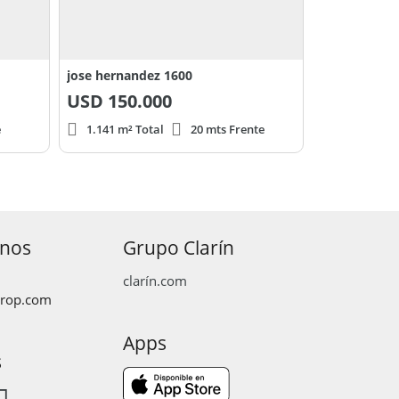
jose hernandez 1600
USD
150.000
e
1.141 m² Total
20 mts Frente
anos
Grupo Clarín
clarín.com
prop.com
Apps
s