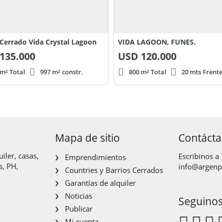
 Cerrado Vida Crystal Lagoon
VIDA LAGOON, FUNES.
135.000
USD
120.000
 m² Total
997 m² constr.
800 m² Total
20 mts Frent
Mapa de sitio
Contáct
iler, casas,
Escribinos a
Emprendimientos
s, PH,
info@argen
Countries y Barrios Cerrados
Garantías de alquiler
Noticias
Seguino
Publicar
Mi cuenta