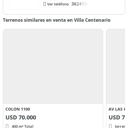
3624134
Ver teléfono
Terrenos similares en venta en Villa Centenario
COLON 1100
AV LAS H
USD
70.000
USD
75
400 m² Total
terren.