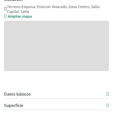
Terreno Esquina, Estacion Alvarado, Zona Centro, Salta,
2 terrenos juntos! Consultanos por esta propuesta
Capital, Salta
Ampliar mapa
No dejes pasar esta oportunidad. Para más información y
visitas, contáctanos
Tu proyecto empieza aquí.
Datos básicos
USD 30.000
Superficie
365 m2