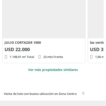
JULIO CORTAZAR 1000
las vertie
USD
22.000
USD
37
1.198,91 m² Total
23 mts Frente
1,96 m²
Ver más propiedades similares
Venta de lote con buena ubicación en Zona Centro