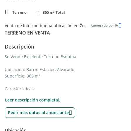
Terreno
365 m² Total
|
Venta de lote con buena ubicación en Zona Centro
Generado por IA
TERRENO EN VENTA
Descripción
Se Vende Excelente Terreno Esquina
Ubicación: Barrio Estación Alvarado
Superficie: 365 m²
Características:
- Frente a la plaza
Leer descripción completa
- Todos los servicios disponibles: luz, agua, gas
Pedir más datos al anunciante
Este terreno es ideal para construir tu hogar o un proyecto
comercial. Su ubicación estratégica y su gran tamaño lo
convierten en una inversión única.
Ubicación