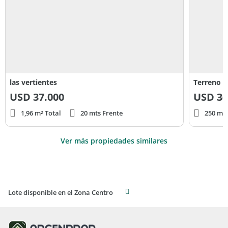
las vertientes
Terreno E
USD
37.000
USD
36
1,96 m² Total
20 mts Frente
250 m² 
Ver más propiedades similares
Lote disponible en el Zona Centro