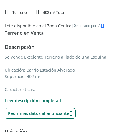
Terreno
402 m² Total
|
Lote disponible en el Zona Centro
Generado por IA
Terreno en Venta
Descripción
Se Vende Excelente Terreno al lado de una Esquina
Ubicación: Barrio Estación Alvarado
Superficie: 402 m²
Características:
- Frente a la plaza
Leer descripción completa
- Todos los servicios disponibles: luz, agua, gas
Pedir más datos al anunciante
Este terreno es ideal para construir tu hogar o un proyecto
comercial. Su ubicación estratégica y su gran tamaño lo
convierten en una inversión única.
Ubicación