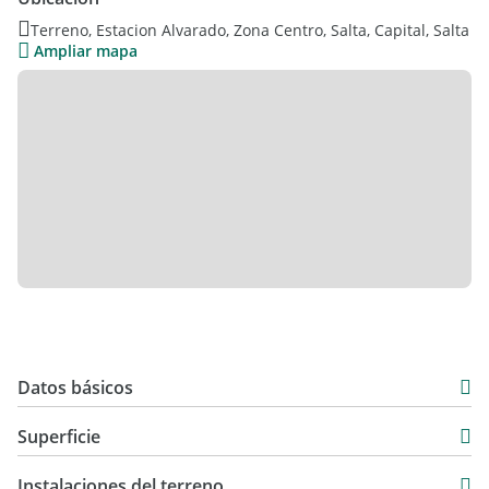
Terreno, Estacion Alvarado, Zona Centro, Salta, Capital, Salta
2 terrenos juntos! Consultanos por esta propuesta
Ampliar mapa
No dejes pasar esta oportunidad. Para más información y
visitas, contáctanos
Datos básicos
USD 35.000
Superficie
402 m2
Instalaciones del terreno