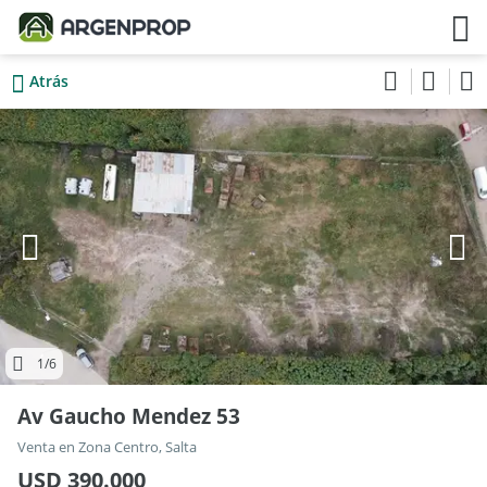
Atrás
1
/6
Av Gaucho Mendez 53
Venta en Zona Centro, Salta
USD 390.000