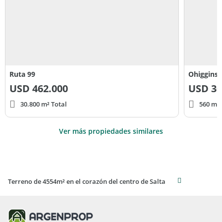
Ruta 99
Ohiggins 
USD
462.000
USD
30
30.800 m² Total
560 m² 
Ver más propiedades similares
Terreno de 4554m² en el corazón del centro de Salta