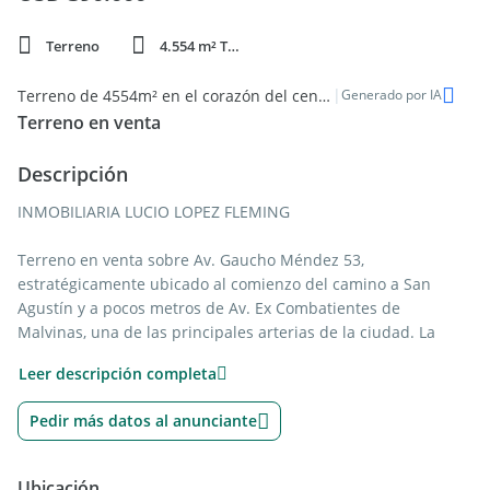
Terreno
4.554 m² Total
|
Terreno de 4554m² en el corazón del centro de Salta
Generado por IA
Terreno en venta
Descripción
INMOBILIARIA LUCIO LOPEZ FLEMING
Terreno en venta sobre Av. Gaucho Méndez 53,
estratégicamente ubicado al comienzo del camino a San
Agustín y a pocos metros de Av. Ex Combatientes de
Malvinas, una de las principales arterias de la ciudad. La
propiedad cuenta con una superficie total de 4.554 m²,
Leer descripción completa
ofreciendo amplias posibilidades para proyectos comerciales,
desarrollos inmobiliarios o inversiones de mediano y largo
Pedir más datos al anunciante
plazo. Su ubicación le otorga excelente accesibilidad, gran
visibilidad y cercanía a importantes puntos de interés y
servicios. Se trata de una oportunidad destacada en una
Ubicación