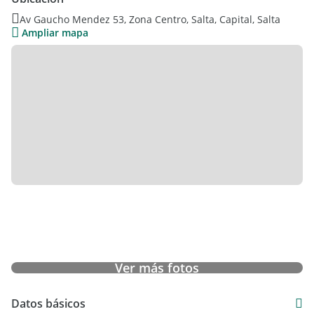
zona de constante crecimiento y expansión urbana, con gran
Av Gaucho Mendez 53, Zona Centro, Salta, Capital, Salta
potencial de valorización.
Ampliar mapa
Consultar para más información o coordinar una visita.
Ver más fotos
Datos básicos