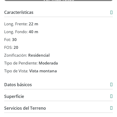
Para inversión con proyección o futura vivienda serrana
Para el que sabe que estos valores no abundan más
Características
Cortaderas San Luis
Long. Frente:
22 m
Consultanos y elegí el lote con la mejor vista.
Long. Fondo:
40 m
Fot:
30
FOS:
20
Zonificación:
Residencial
Tipo de Pendiente:
Moderada
Tipo de Vista:
Vista montana
Datos básicos
$ 5.000.000
Superficie
300 m2
Servicios del Terreno
880 m2