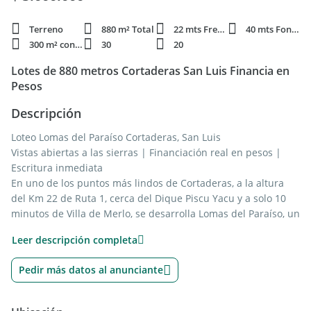
Terreno
880 m² Total
22 mts Frente
40 mts Fondo
300 m² constr.
30
20
Lotes de 880 metros Cortaderas San Luis Financia en
Pesos
Descripción
Loteo Lomas del Paraíso Cortaderas, San Luis
Vistas abiertas a las sierras | Financiación real en pesos |
Escritura inmediata
En uno de los puntos más lindos de Cortaderas, a la altura
del Km 22 de Ruta 1, cerca del Dique Piscu Yacu y a solo 10
minutos de Villa de Merlo, se desarrolla Lomas del Paraíso, un
loteo abierto pensado para quienes buscan naturaleza, vista
Leer descripción completa
y una forma de pago posible hoy.
Lotes de 880 m², con vistas panorámicas al valle y a las
Pedir más datos al anunciante
sierras, acceso directo desde Ruta 1 y calles bien mantenidas.
Un entorno tranquilo, con excelente proyección y valores
reales de mercado.