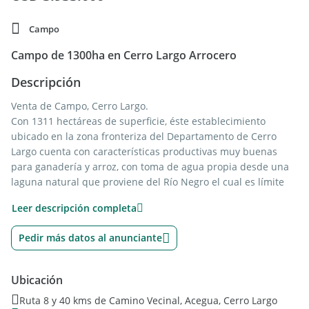
Campo
Campo de 1300ha en Cerro Largo Arrocero
Descripción
Venta de Campo, Cerro Largo.
Con 1311 hectáreas de superficie, éste establecimiento
ubicado en la zona fronteriza del Departamento de Cerro
Largo cuenta con características productivas muy buenas
para ganadería y arroz, con toma de agua propia desde una
laguna natural que proviene del Río Negro el cual es límite
del predio. La energía eléctrica llega al establecimiento para
Leer descripción completa
el uso de las bombas de extracción de agua y riego de los
cultivos.
Pedir más datos al anunciante
El predio no cuenta con construcciones, si cuenta con
instalaciones básicas para el trabajo con ganado vacuno.
Ubicación
Ruta 8 y 40 kms de Camino Vecinal, Acegua, Cerro Largo
Actualmente se encuentra arrendado para agricultura y