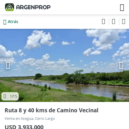
Atrás
1
/15
Ruta 8 y 40 kms de Camino Vecinal
Venta en Acegua, Cerro Largo
USD 3.933.000