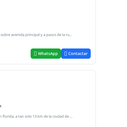
(Atm-at5-6087) venta de lote en chihuahua, punta ballena sobre avenida principal y a pasos de la ruta interbalnearia mas de 20 metros de frente muy cerca de supermercado y lineas de ómnibus cerca
WhatsApp
Contactar
a
Interesante campo de 150ha agrícola ganadero ubicado en florida, a tan solo 13 km de la ciudad de florida sobre ruta con excelente acceso se encuentra este predio que permite realizar un sistema mixto con un área de 75ha e agrícolas efectivas y las restantes de suelos buenos para la ganadería con posibilidad de mejoras pastoriles en gran parte del territorio, cuenta con una excelente distribución de agua a lo largo y ancho del campo con una cañada permanente que abastece para el consumo animal durante todo el año. Con suelos de aptitud agrícola se alcanzan buenos rendimientos en cultivos tanto de verano eh invierno. Destacamos la virtud logística que permite ser un predio ideal para anexar como área a un sistema ya establecido como también para quienes deseen incursionar en la inversión de tierra en nuestro país.