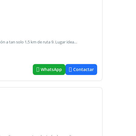
Venta de campo 23 ha sobre ruta 12 con excelente ubicación a tan solo 1,5 km de ruta 9. Lugar ideal como para vivir por su cercanía y buen acceso como también para desarrollos agroturísticos, lugar alto con lindas vistas típicas de la zona, por el padrón cruza una caña, cuenta con arboles nativos y afloramientos rocosos. Se encuentra a 35 km de punta del este, a 110 km de montevideo y a 20 km de punta ballena.
WhatsApp
Contactar