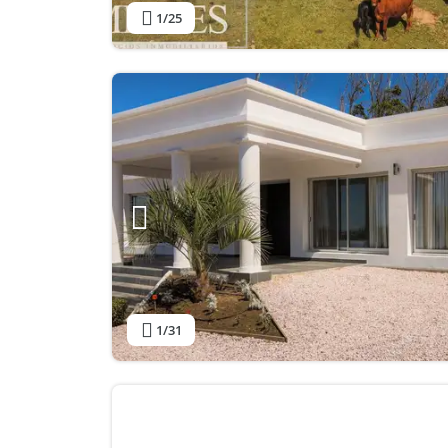
1
/25
1
/31