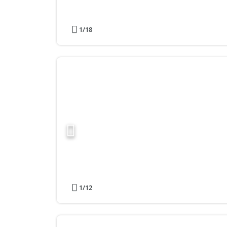
1
/18
1
/12