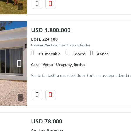
1
USD
1.800.000
LOTE 224 100
Casa en Venta en Las Garzas, Rocha
330 m² cubie.
5 dorm.
4 años
Casa - Venta - Uruguay, Rocha
1
USD
78.000
Av. Las Amarras