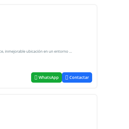
Chacra de 10ha sobre ruta 12 con vista a la laguna del sauce, inmejorable ubicación en un entorno natural y consolidado inmobiliariamente, a 13 km de la playa de solanas, 25km de la península de punta del este y a tan solo 120km de montevideo. Este predio cuenta con luz eléctrica muy buen acceso, un importante lago y árboles que brindan un ambiente único para quienes deseen establecer un lugar para vivir todo el año o el desarrollo de proyectos potenciando la cercanía a los principales balnearios del país.
WhatsApp
Contactar