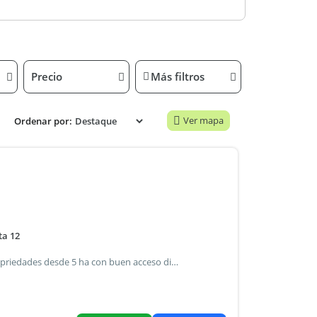
Precio
Más filtros
Ver mapa
Ordenar por:
ta 12
Venta de chacras en fraccionamiento sierras del edén, propriedades desde 5 ha con buen acceso directo desde ruta 12, caminería interna y luz eléctrica. Amplias y hermosas vistas serranas típicas de la zona con gran biodiversidad de fauna y flora autóctona. Lugar ideal para el descanso o desarrollos agroturísticos, ubicado a 15 km de pueblo edén, a 57 de punta del este y a 135 de montevideo. Precios de promoción desde usd 69.920 con facilidad de financiación.