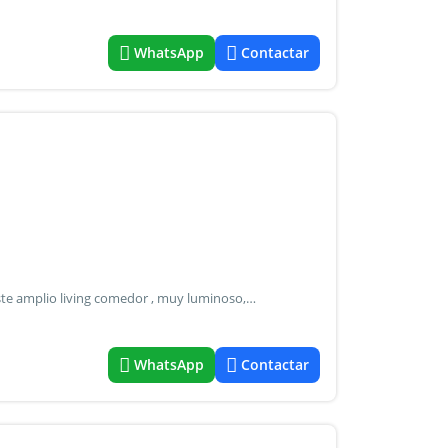
WhatsApp
Contactar
Alquiler invernal 1 dormitorio en playa brava, punta del este amplio living comedor , muy luminoso, gran pared vidriada al exterior y terraza con vista al mar . Se destaca el dormitorio principal por sus dimensiones, gran vista al bosque, vestidor y baño en suite. Cocina semi integrada , cuenta con aire acondicionado frío/calor sectorizado, losa radiante, agua caliente central y sensores de luz en pasillos. Finas terminaciones y hermosas vistas que ofrecen una experiencia única para disfrutar de manera permanente o por temporadas. Unidad con cochera en subsuelo. La torre ofrece servicio de mucama ,servicio de playa y gimnasio.
WhatsApp
Contactar