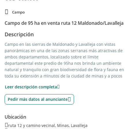
Campo
Campo de 95 ha en venta ruta 12 Maldonado/Lavalleja
Descripción
Campo en las sierras de Maldonado y Lavalleja con vistas
panorámicas en una de las zonas serranas más atractivas de
ambos departamentos, localizado sobre el límite
departamental este predio de 95ha nos brinda un ambiente
natural y tranquilo con gran biodiversidad de flora y fauna en
toda su extensión a minutos de la ciudad de minas y a pocos
km de Pueblo Edén es un lugar ideal para emprendimientos
Leer descripción completa
agroturísticos o el desarrollo de proyectos. Cuenta con
cañadas naturales y diversas vertientes en toda su extensión.
Pedir más datos al anunciante
Ubicación
ruta 12 y camino vecinal, Minas, Lavalleja