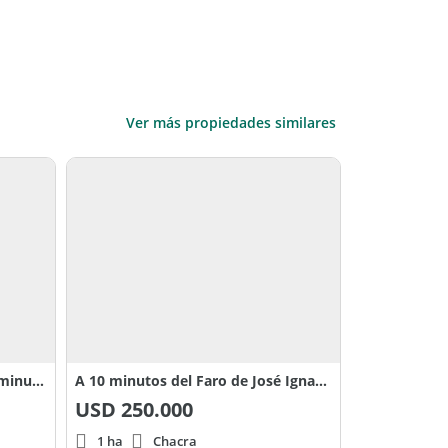
Ver más propiedades similares
Chacra con vistas a viñedos a minutos del Faro de José Ignacio
A 10 minutos del Faro de José Ignacio
USD
250.000
1 ha
Chacra