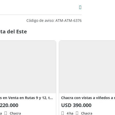
000
Código de aviso: ATM-ATM-6376
ta del Este
Chacras en Venta en Rutas 9 y 12, total 12.6 hectáreas
220.000
USD
390.000
ha
Chacra
4 ha
Chacra