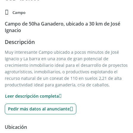
Campo
Campo de 50ha Ganadero, ubicado a 30 km de José
Ignacio
Descripción
Muy interesante Campo ubicado a pocos minutos de José
Ignacio y La barra en una zona de gran potencial de
crecimiento inmobiliario ideal para el desarrollo de proyectos
agroturísticos, inmobiliarios, o productivos explotando el
recurso natural de un coneat de 110 en suelos 2,21 de alta
productividad ideal para ganadería, cría de caballos,
producción de olivos, etc. La combinación perfecta de
Leer descripción completa
recursos productivos y ubicación potencian el predio para
quienes busquen agregar valor a su producto final en un
Pedir más datos al anunciante
ambiente sumamente controlable con todas las comodidades
al alcance cuenta con luz eléctrica excelente acceso, sobre
camino vecinal en muy buen estado.
Ubicación
Cuenta con instalaciones ganaderas básicas y construcciones