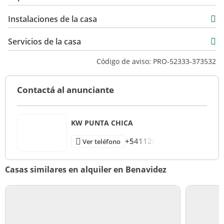
Alquiler
150 m2
USD 1.800
Instalaciones de la casa
900 m2
900 m2
Servicios de la casa
1.050 m2
Código de aviso: PRO-52333-373532
Contactá al anunciante
KW PUNTA CHICA
+541126
Ver teléfono
Casas similares en alquiler en Benavidez