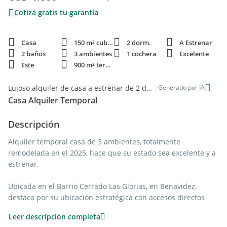
Cotizá gratis tu garantía
Casa
150 m² cubie.
2 dorm.
A Estrenar
2 baños
3 ambientes
1 cochera
Excelente
Este
900 m² terren.
|
Lujoso alquiler de casa a estrenar de 2 dormitorios en Benavidez
Generado por IA
Casa Alquiler Temporal
Descripción
Alquiler temporal casa de 3 ambientes, totalmente
remodelada en el 2025, hace que su estado sea excelente y a
estrenar.
Ubicada en el Barrio Cerrado Las Glorias, en Benavidez,
destaca por su ubicación estratégica con accesos directos
tanto a la Panamericana como a Villanueva, Nordelta y el
Leer descripción completa
corredor Bancalari, Seguridad privada las 24 horas, guardias