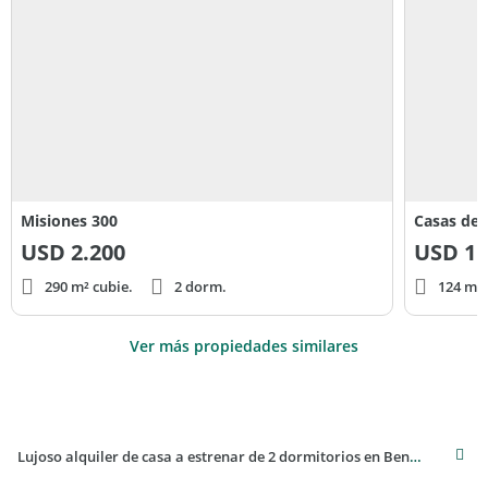
Misiones 300
Casas de 
USD
2.200
USD
1.
290 m² cubie.
2 dorm.
124 m² 
Ver más propiedades similares
Lujoso alquiler de casa a estrenar de 2 dormitorios en Benavidez