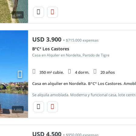
2.081
USD
3.900
+ $715.000 expensas
B°C° Los Castores
Casa en Alquiler en Nordelta, Partido de Tigre
350 m² cubie.
4 dorm.
20 años
Casa en alquiler en Nordelta. B°C° Los Castores. Amob
1.000
USD
4.500
+ $950.000 expensas