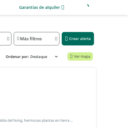
Garantías de alquiler
Más filtros
Crear alerta
Ver mapa
Ordenar por:
Excelente casa, muy iluminada, con pileta al borde de la salida del living, hermosas plantas en tierra al borde de la pileta, sol pleno casi todo el dia, buena orientacion, hermoso parque, acceso vehicular con porton automatico a la calle, gran espacio para dos o tres vehiculos (no garage techado) porton corredizo con llave. Instalacion de caños de refrigeracion para aires acondicionados (living y dormitorio) con sus cajas pre intaladoras y caños ya instalados. Mosquitero en dormitorio se admiten mascotas con dueños responsables precio publicado mas comisión inmobiliaria.