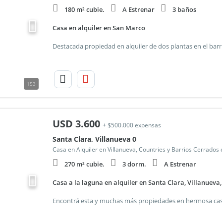
180 m² cubie.
A Estrenar
3 baños
Casa en alquiler en San Marco
153
USD
3.600
+ $500.000 expensas
Santa Clara, Villanueva 0
Casa en Alquiler en Villanueva, Countries y Barrios Cerrados 
270 m² cubie.
3 dorm.
A Estrenar
Casa a la laguna en alquiler en Santa Clara, Villanueva,