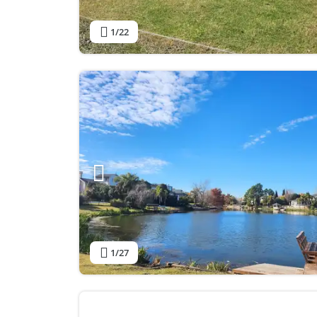
1
/22
1
/27