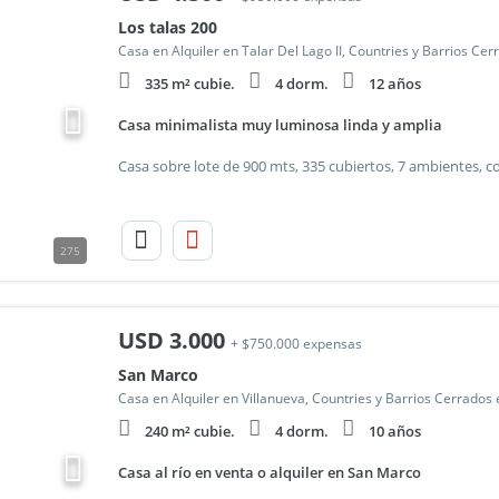
Los talas 200
Casa en Alquiler en Talar Del Lago II, Countries y Barrios Cer
335 m² cubie.
4 dorm.
12 años
Casa minimalista muy luminosa linda y amplia
275
USD
3.000
+ $750.000 expensas
San Marco
Casa en Alquiler en Villanueva, Countries y Barrios Cerrados 
240 m² cubie.
4 dorm.
10 años
Casa al río en venta o alquiler en San Marco