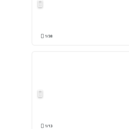
1
/38
1
/13