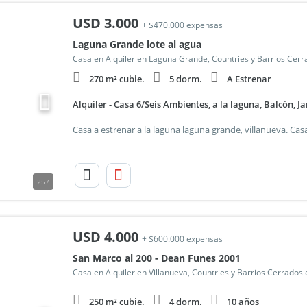
USD
3.000
+ $470.000 expensas
Laguna Grande lote al agua
Casa en Alquiler en Laguna Grande, Countries y Barrios Cerr
270 m² cubie.
5 dorm.
A Estrenar
Alquiler - Casa 6/Seis Ambientes, a la laguna, Balcón, J
257
USD
4.000
+ $600.000 expensas
San Marco al 200 - Dean Funes 2001
Casa en Alquiler en Villanueva, Countries y Barrios Cerrados 
250 m² cubie.
4 dorm.
10 años