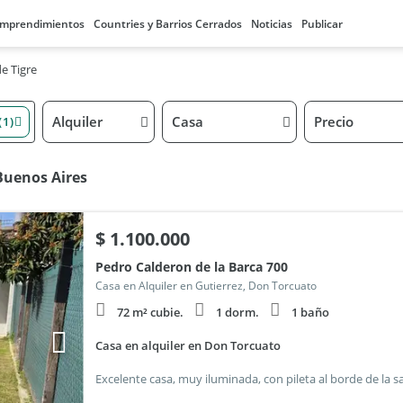
mprendimientos
Countries y Barrios Cerrados
Noticias
Publicar
e Tigre
Alquiler
Casa
Precio
(1)
 Buenos Aires
$
1.100.000
Pedro Calderon de la Barca 700
Casa en Alquiler en Gutierrez, Don Torcuato
72 m² cubie.
1 dorm.
1 baño
Casa en alquiler en Don Torcuato