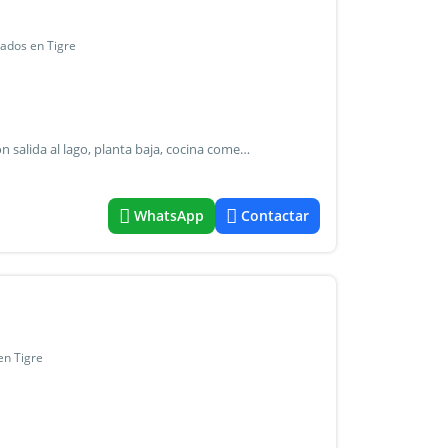
rados en Tigre
Casa sobre lote de 900 mts, 335 cubiertos, 7 ambientes, con salida al lago, planta baja, cocina comedor con isla y muy bien amoblada, con vista al lago, dependencia completa con baño y placard, gran living comedor y comedor diario, toilete, pisos de madera,. Escritorio. Planta alta 4 dormitorios 2 en suite con vestidor hidromasaje y ducha. Dos más con baño completo. Gran jardín, con amarra al lago entrada de 2,3 autos.
WhatsApp
Contactar
en Tigre