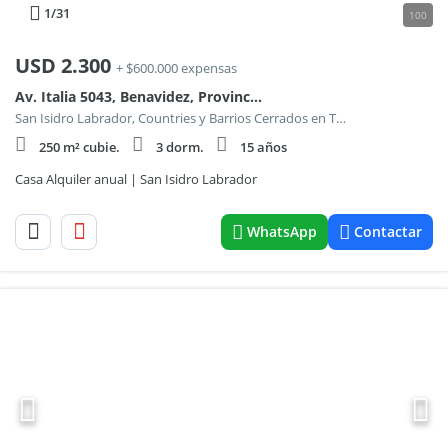
1
/31
100
USD
2.300
+ $600.000 expensas
Av. Italia 5043, Benavidez, Provincia de Buenos Aires
San Isidro Labrador, Countries y Barrios Cerrados en Tigre
250 m² cubie.
3 dorm.
15 años
Casa Alquiler anual | San Isidro Labrador
WhatsApp
Contactar