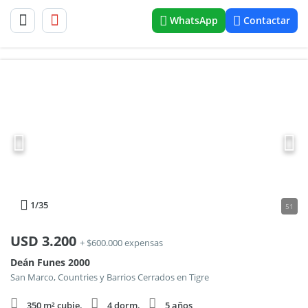
WhatsApp
Contactar
1
/35
51
USD
3.200
+ $600.000 expensas
Deán Funes 2000
San Marco, Countries y Barrios Cerrados en Tigre
350 m² cubie.
4 dorm.
5 años