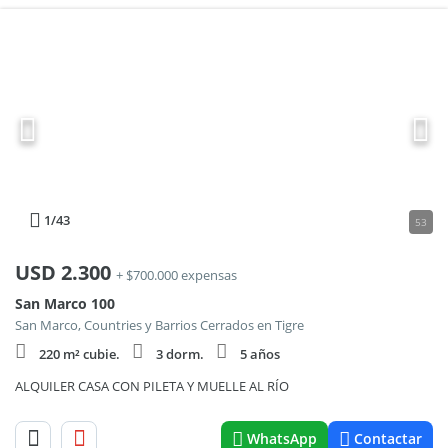
1
/43
53
USD
2.300
+ $700.000 expensas
San Marco 100
San Marco, Countries y Barrios Cerrados en Tigre
220 m² cubie.
3 dorm.
5 años
ALQUILER CASA CON PILETA Y MUELLE AL RÍO
WhatsApp
Contactar