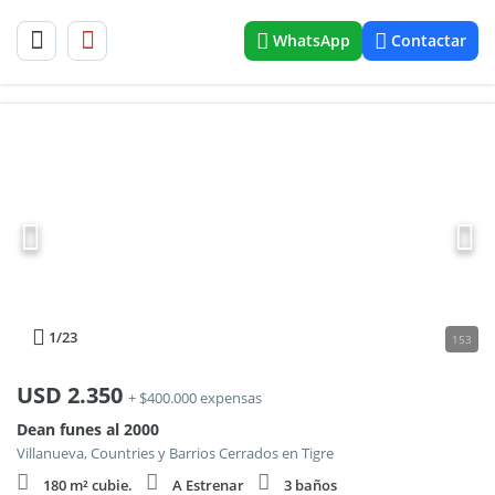
WhatsApp
Contactar
1
/23
153
USD
2.350
+ $400.000 expensas
Dean funes al 2000
Villanueva, Countries y Barrios Cerrados en Tigre
180 m² cubie.
A Estrenar
3 baños