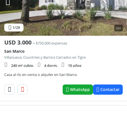
1
/29
262
USD
3.000
+ $750.000 expensas
San Marco
Villanueva, Countries y Barrios Cerrados en Tigre
240 m² cubie.
4 dorm.
10 años
Casa al río en venta o alquiler en San Marco
WhatsApp
Contactar