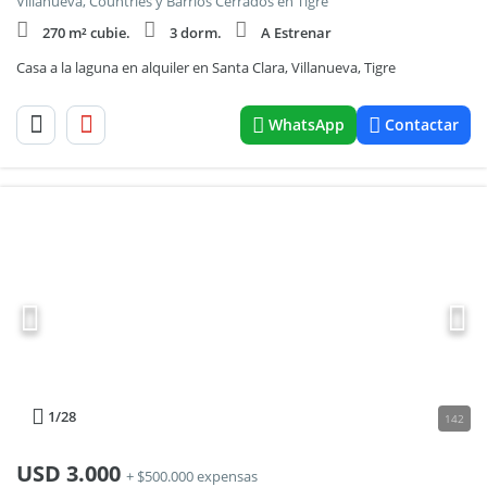
Villanueva, Countries y Barrios Cerrados en Tigre
270 m² cubie.
3 dorm.
A Estrenar
Casa a la laguna en alquiler en Santa Clara, Villanueva, Tigre
WhatsApp
Contactar
1
/28
142
USD
3.000
+ $500.000 expensas