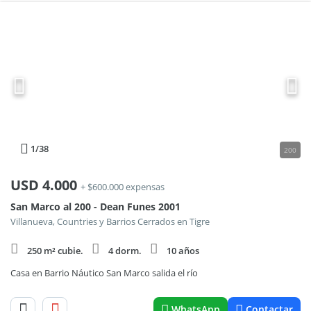
1
/38
200
USD
4.000
+ $600.000 expensas
San Marco al 200 - Dean Funes 2001
Villanueva, Countries y Barrios Cerrados en Tigre
250 m² cubie.
4 dorm.
10 años
Casa en Barrio Náutico San Marco salida el río
WhatsApp
Contactar