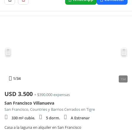
1
/34
154
USD
3.500
+ $390.000 expensas
San Francisco Villanueva
San Francisco, Countries y Barrios Cerrados en Tigre
330 m² cubie.
5 dorm.
A Estrenar
Casa a la laguna en alquiler en San Francisco