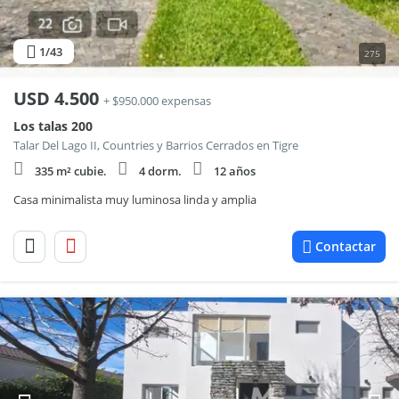
1
/43
275
USD
4.500
+ $950.000 expensas
Los talas 200
Talar Del Lago II, Countries y Barrios Cerrados en Tigre
335 m² cubie.
4 dorm.
12 años
Casa minimalista muy luminosa linda y amplia
Contactar