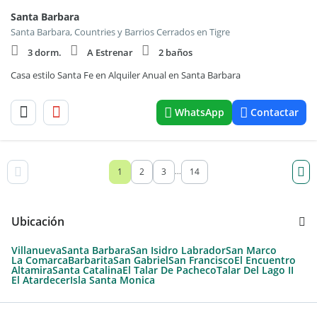
Santa Barbara
Santa Barbara, Countries y Barrios Cerrados en Tigre
3 dorm.
A Estrenar
2 baños
Casa estilo Santa Fe en Alquiler Anual en Santa Barbara
WhatsApp
Contactar
1
2
3
14
...
Ubicación
Villanueva
Santa Barbara
San Isidro Labrador
San Marco
La Comarca
Barbarita
San Gabriel
San Francisco
El Encuentro
Altamira
Santa Catalina
El Talar De Pacheco
Talar Del Lago II
El Atardecer
Isla Santa Monica