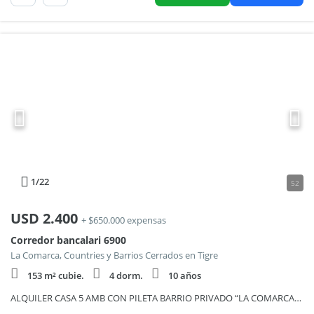
1
/22
52
USD
2.400
+ $650.000 expensas
Corredor bancalari 6900
La Comarca, Countries y Barrios Cerrados en Tigre
153 m² cubie.
4 dorm.
10 años
ALQUILER CASA 5 AMB CON PILETA BARRIO PRIVADO “LA COMARCA” – TIGRE -