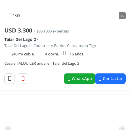
1
/29
85
USD
3.300
+ $850.000 expensas
Talar Del Lago 2 -
Talar Del Lago II, Countries y Barrios Cerrados en Tigre
240 m² cubie.
4 dorm.
15 años
Casa en ALQUILER anual en Talar del Lago 2
WhatsApp
Contactar