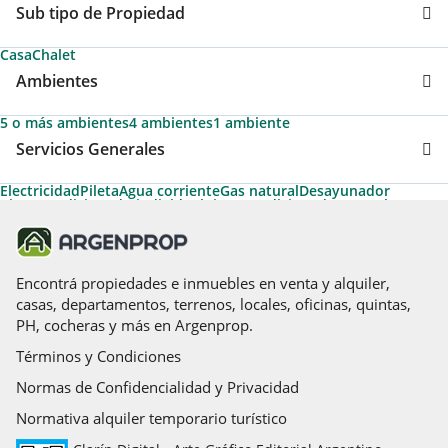
Sub tipo de Propiedad
Casa
Chalet
Ambientes
5 o más ambientes
4 ambientes
1 ambiente
Servicios Generales
Electricidad
Pileta
Agua corriente
Gas natural
Desayunador
Aire acondicionado individual
Aire acondicionado central
Permite Mascotas
Calefacción
Amoblado
Aire caliente
Calefacción tiro balanceado
Caldera
Cancha de tenis
Acepta Garantías de Alquiler de Argenprop
Acceso para personas con movilidad reducida
Cancha de futbol
Gas envasado
Losa radiante
Encontrá propiedades e inmuebles en venta y alquiler,
casas, departamentos, terrenos, locales, oficinas, quintas,
PH, cocheras y más en Argenprop.
Términos y Condiciones
Normas de Confidencialidad y Privacidad
Normativa alquiler temporario turístico