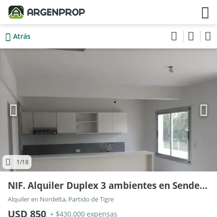
Atrás
1
/18
NIF. Alquiler Duplex 3 ambientes en Sendero, Nordelta
Alquiler en Nordelta, Partido de Tigre
USD 850
+ $430.000 expensas