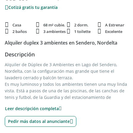
Cotizá gratis tu garantía
Casa
68 m² cubie.
2 dorm.
A Estrenar
2 baños
3 ambientes
1 toilette
Excelente
Alquiler duplex 3 ambientes en Sendero, Nordelta
Descripción
Alquiler de Dúplex de 3 Ambientes en Lago del Sendero,
Nordelta, con la configuración mas grande que tiene el
lavadero cerrado y balcón terraza.
Es muy luminoso y todos los ambientes tienen una muy linda
vista. Está a pasos de una de las piscinas, de las canchas de
tenis y futbol, de la Guardia y del estacionamiento de
cortesía.
Leer descripción completa
El departamento tiene 2 dormitorios y un baño en la planta
Pedir más datos al anunciante
alta. En la planta baja tiene un amplio living-comedor, cocina
completa, lavadero cerrado, toilette y balcón terraza con