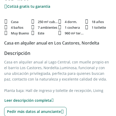
Cotizá gratis tu garantía
Casa
250 m² cubie.
4 dorm.
18 años
4 baños
7 ambientes
1 cochera
1 toilette
Muy Bueno
Este
960 m² terren.
Casa en alquiler anual en Los Castores, Nordelta
Descripción
Casa en alquiler anual al Lago Central, con muelle propio en
el barrio Los Castores, Nordelta.Luminosa, funcional y con
una ubicación privilegiada, perfecta para quienes buscan
paz, contacto con la naturaleza y excelente calidad de vida.
Planta baja: Hall de ingreso y toilette de recepción, Living
comedor con hogar. Cocina con comedor diario.Lavadero
Leer descripción completa
independiente y dependencia de servicio.
Pedir más datos al anunciante
Planta alta: Amplia suite principal con vestidor y baño en