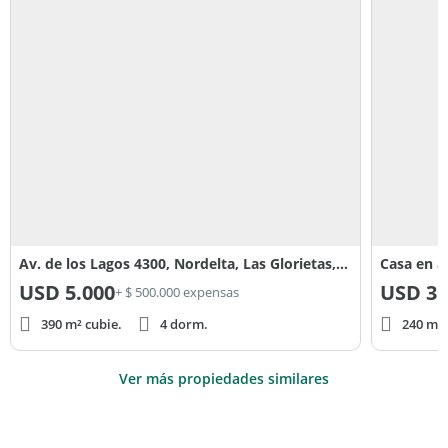
Av. de los Lagos 4300, Nordelta, Las Glorietas, Tigre, Provincia de Buenos Aires
USD
5.000
USD
3.
+ $ 500.000 expensas
390 m² cubie.
4 dorm.
240 m² 
Ver más propiedades similares