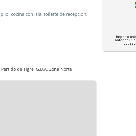
io, cocina con isla, toilette de recepcion,
bitaciones muy comodas, un baño completo
ncipal es en suite con vestidor y baño
Importe calc
anterior. Pu
muy cálido y cómodo.
cotizac
ría con jardín con piscina al rio.
 Partido de Tigre, G.B.A. Zona Norte