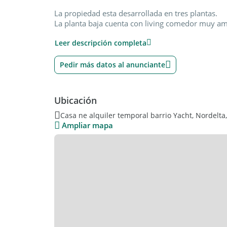
La propiedad esta desarrollada en tres plantas.
La planta baja cuenta con living comedor muy ampl
lavadero y dependencia.
Leer descripción completa
En la segunda planta nos encontramos con 4 ha
que comparten las habitaciones. La habitación pri
completo.
Pedir más datos al anunciante
El tercer piso cuenta con un family o playroom 
En el exterior nos encontramos con una amplia gale
Ubicación
Casa ne alquiler temporal barrio Yacht, Nordelta,
Ampliar mapa