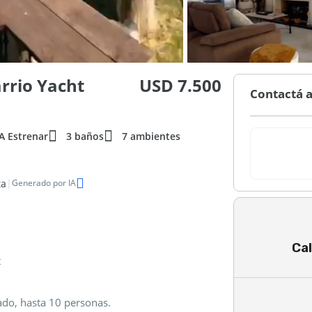
rrio Yacht
USD 7.500
Contactá a
A Estrenar
3 baños
7 ambientes
|
ta
Generado por IA
Cal
t
ado, hasta 10 personas.