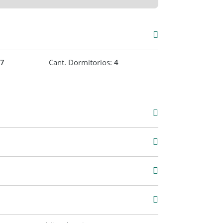
7
Cant. Dormitorios:
4
Alquiler
USD 7.500
2