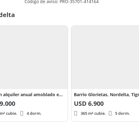
Código de aviso: PRO-35701-414164
delta
Casa en alquiler anual amoblado en Cabos del Lago, Nordelta
Barrio Glorietas, Nordelta, Tig
9.000
USD
6.900
m² cubie.
4 dorm.
365 m² cubie.
5 dorm.