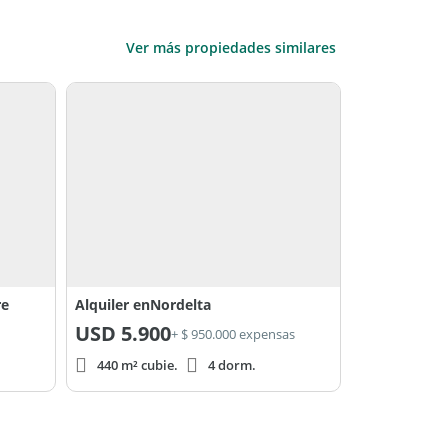
Ver más propiedades similares
re
Alquiler enNordelta
USD
5.900
+ $ 950.000 expensas
440 m² cubie.
4 dorm.