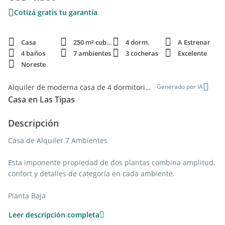
Cotizá gratis tu garantía
Casa
250 m² cubie.
4 dorm.
A Estrenar
4 baños
7 ambientes
3 cocheras
Excelente
Noreste
|
Alquiler de moderna casa de 4 dormitorios y 250m2 en Nordelta Las Tipas, Buenos Aires
Generado por IA
Casa en Las Tipas
Descripción
Casa de Alquiler 7 Ambientes
Esta imponente propiedad de dos plantas combina amplitud,
confort y detalles de categoría en cada ambiente.
Planta Baja
Leer descripción completa
Al ingresar, nos recibe un elegante hall de recepción. Un