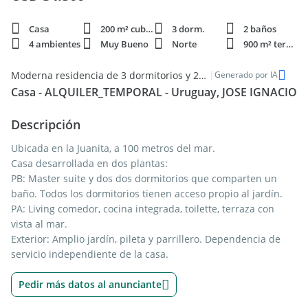
Casa
200 m² cubie.
3 dorm.
2 baños
4 ambientes
Muy Bueno
Norte
900 m² terren.
|
Moderna residencia de 3 dormitorios y 200m2 en el Norte de José Ignacio, disponible para alquiler
Generado por IA
Casa - ALQUILER_TEMPORAL - Uruguay, JOSE IGNACIO
Descripción
Ubicada en la Juanita, a 100 metros del mar.
Casa desarrollada en dos plantas:
PB: Master suite y dos dos dormitorios que comparten un
baño. Todos los dormitorios tienen acceso propio al jardín.
PA: Living comedor, cocina integrada, toilette, terraza con
vista al mar.
Exterior: Amplio jardín, pileta y parrillero. Dependencia de
servicio independiente de la casa.
Pedir más datos al anunciante