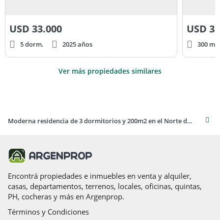
USD
33.000
USD
33
5 dorm.
2025 años
300 m² 
Ver más propiedades similares
Moderna residencia de 3 dormitorios y 200m2 en el Norte de José Ignacio, disponible para alquiler
Encontrá propiedades e inmuebles en venta y alquiler,
casas, departamentos, terrenos, locales, oficinas, quintas,
PH, cocheras y más en Argenprop.
Términos y Condiciones