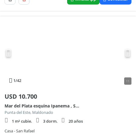
1
/42
11
USD
10.700
Mar del Plata esquina Ipanema , San Rafael
Punta del Este, Maldonado
1 m² cubie.
3 dorm.
20 años
Casa - San Rafael