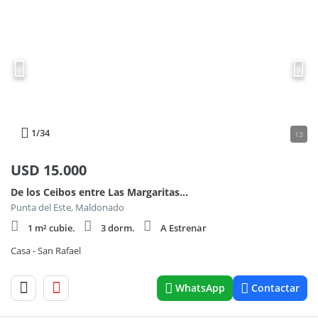
1
/34
13
USD
15.000
De los Ceibos entre Las Margaritas y Avda. del Océano
Punta del Este, Maldonado
1 m² cubie.
3 dorm.
A Estrenar
Casa - San Rafael
WhatsApp
Contactar