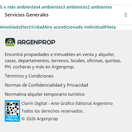
5 o más ambientes
4 ambientes
3 ambientes
2 ambientes
Servicios Generales
Amoblado
Electricidad
Aire acondicionado individual
Pileta
Agua corriente
Aire acondicionado central
Permite Mascotas
Desayunador
Calefacción
Aire caliente
Calefacción tiro balanceado
Gas natural
Encontrá propiedades e inmuebles en venta y alquiler,
casas, departamentos, terrenos, locales, oficinas, quintas,
PH, cocheras y más en Argenprop.
Términos y Condiciones
Normas de Confidencialidad y Privacidad
Normativa alquiler temporario turístico
Clarín Digital - Arte Gráfico Editorial Argentino
Todos los derechos reservados.
© 2026 Argenprop