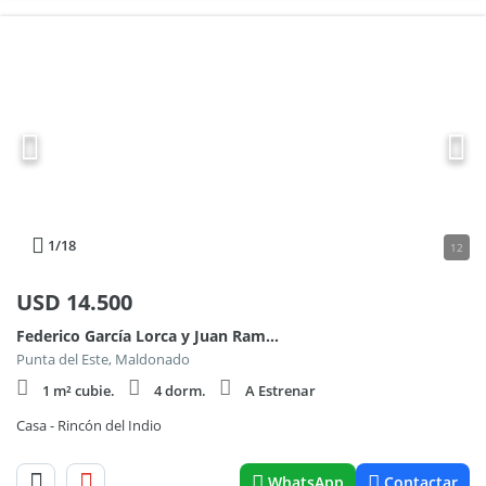
1
/18
12
USD
14.500
Federico García Lorca y Juan Ramón Jiménez
Punta del Este, Maldonado
1 m² cubie.
4 dorm.
A Estrenar
Casa - Rincón del Indio
WhatsApp
Contactar