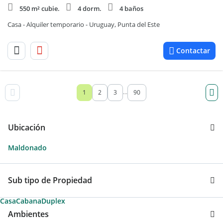
550 m² cubie.
4 dorm.
4 baños
Casa - Alquiler temporario - Uruguay, Punta del Este
Contactar
1
2
3
90
...
Ubicación
Maldonado
Sub tipo de Propiedad
Casa
Cabana
Duplex
Ambientes