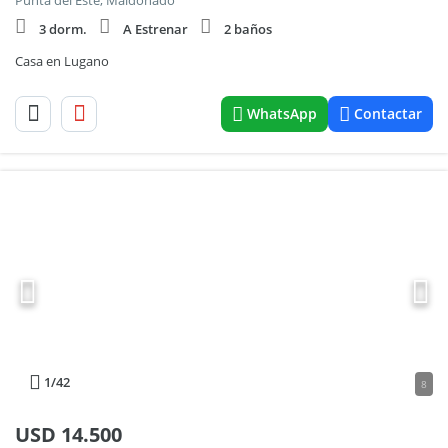
Punta del Este, Maldonado
3 dorm.
A Estrenar
2 baños
Casa en Lugano
WhatsApp
Contactar
1
/42
8
USD
14.500