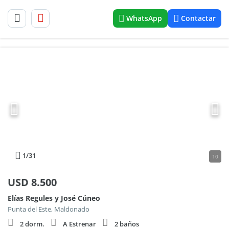
WhatsApp
Contactar
1
/31
10
USD
8.500
Elías Regules y José Cúneo
Punta del Este, Maldonado
2 dorm.
A Estrenar
2 baños