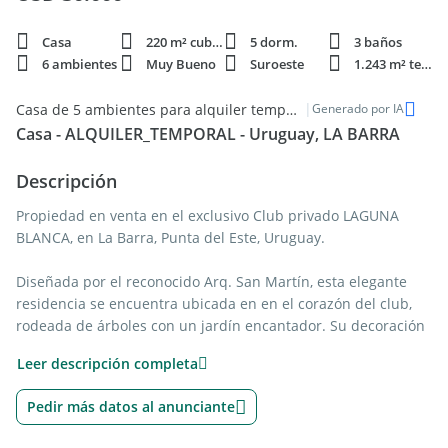
Casa
220 m² cubie.
5 dorm.
3 baños
6 ambientes
Muy Bueno
Suroeste
1.243 m² terren.
|
Casa de 5 ambientes para alquiler temporal en la prestigiosa La Barra, Punta del Este
Generado por IA
Casa - ALQUILER_TEMPORAL - Uruguay, LA BARRA
Descripción
Propiedad en venta en el exclusivo Club privado LAGUNA
BLANCA, en La Barra, Punta del Este, Uruguay.
Diseñada por el reconocido Arq. San Martín, esta elegante
residencia se encuentra ubicada en en el corazón del club,
rodeada de árboles con un jardín encantador. Su decoración
combina un estilo clásico-trendy, ideal para disfrutar del
Leer descripción completa
verano en Punta del Este.
Pedir más datos al anunciante
Detalles: