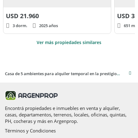
USD
21.960
USD
38
3 dorm.
2025 años
651 m² 
Ver más propiedades similares
Casa de 5 ambientes para alquiler temporal en la prestigiosa La Barra, Punta del Este
Encontrá propiedades e inmuebles en venta y alquiler,
casas, departamentos, terrenos, locales, oficinas, quintas,
PH, cocheras y más en Argenprop.
Términos y Condiciones