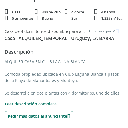
Casa
300 m² cubie.
4 dorm.
4 baños
5 ambientes
Bueno
Sur
1.225 m² terren.
|
Casa de 4 dormitorios disponible para alquiler temporal en Punta del Este
Generado por IA
Casa - ALQUILER_TEMPORAL - Uruguay, LA BARRA
Descripción
ALQUILER CASA EN CLUB LAGUNA BLANCA
Cómoda propiedad ubicada en Club Laguna Blanca a pasos
de la Playa de Manantiales y Montoya.
Se desarrolla en dos plantas con 4 dormitorios, uno de ellos
en suite. Amplia cocina, living con estufa a leña y salida a
Leer descripción completa
jardín con parrillero. Playroom.
Cuatro baños, lavadero y garage
Pedir más datos al anunciante
Dependencia de servicio en suite.
Equipada con: lavarropas, microondas, lavavajillas y Tv.