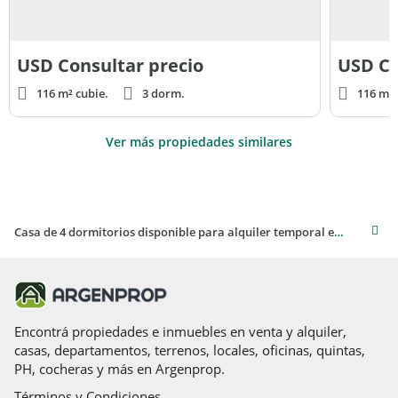
USD
Consultar precio
USD
Co
116 m² cubie.
3 dorm.
116 m² 
Ver más propiedades similares
Casa de 4 dormitorios disponible para alquiler temporal en Punta del Este
Encontrá propiedades e inmuebles en venta y alquiler,
casas, departamentos, terrenos, locales, oficinas, quintas,
PH, cocheras y más en Argenprop.
Términos y Condiciones