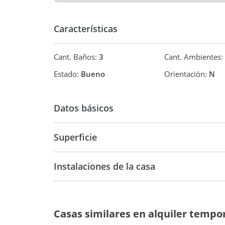
Características
Cant. Baños:
3
Cant. Ambientes:
Estado:
Bueno
Orientación:
N
Datos básicos
Alquiler
Superficie
Temporal
210 m2
1.0
Instalaciones de la casa
1.001 m2
Casas similares en alquiler tempor