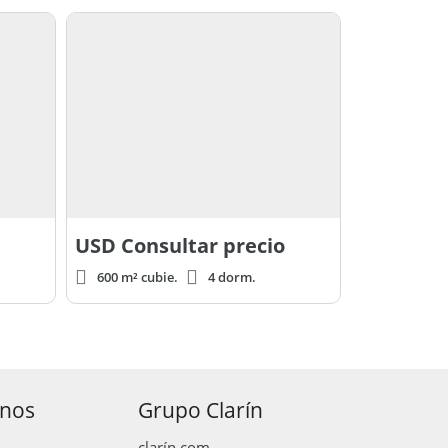
USD
Consultar precio
600 m² cubie.
4 dorm.
anos
Grupo Clarín
clarín.com