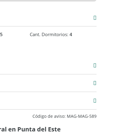
5
Cant. Dormitorios:
4
01 m2
791 m2
Código de aviso: MAG-MAG-589
al en Punta del Este