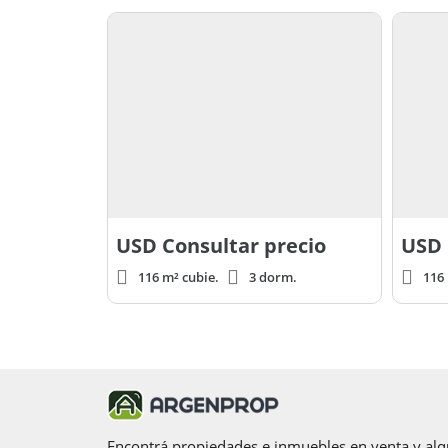
USD
Consultar precio
USD
116 m² cubie.
3 dorm.
116 
Encontrá propiedades e inmuebles en venta y alqu