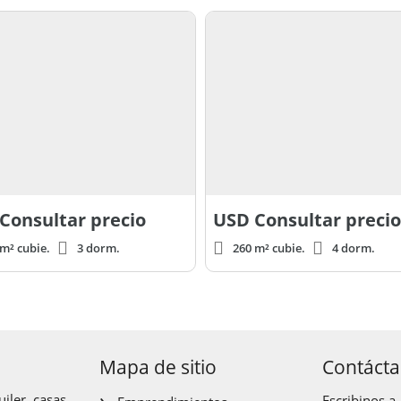
Consultar precio
USD
Consultar precio
m² cubie.
3 dorm.
260 m² cubie.
4 dorm.
Mapa de sitio
Contáct
iler, casas,
Escribinos a