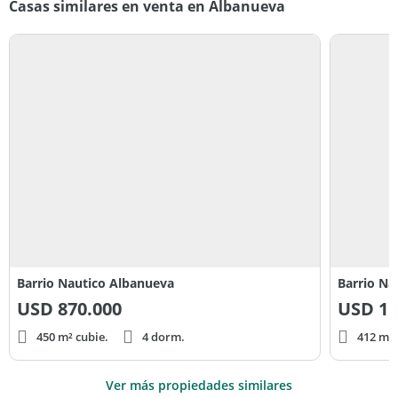
agentes y al público en general, y su
Casas similares en venta en Albanueva
intervención se limita a la prestación de servicios
inmobiliarios que no incluyen actos de corretaje ni
intermediación inmobiliaria.
Barrio Nautico Albanueva
Barrio Na
USD
870.000
USD
1.
450 m² cubie.
4 dorm.
412 m² 
Ver más propiedades similares