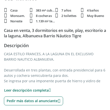
Casa
383 m² cubie.
7 años
4 baños
Monoam.
8 cocheras
2 toilettes
Muy Bueno
Noreste
1.139 m² terren.
Casa en venta, 3 dormitorios en suite, play, escritorio a
la laguna, Albanueva Barrio Náutico Tigre
Descripción
CASA ESTILO FRANCES, A LA LAGUNA EN EL EXCLUSIVO
BARRIO NAUTICO ALBANUEVA.
Desarrollada en tres plantas, con entrada presidencial para 6
autos y cochera semicubierta para dos.
Se ingresa por una imponente puerta de hierro y vidiro de
doble altura.
Leer descripción completa
Planta Baja:
Pedir más datos al anunciante
* Hall de ingreso
* Sector bar con barra