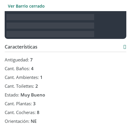
Ver Barrio cerrado
Sala de masajes
Dos canchas de Padel
Cuatro canchas de Tenis
Características
Dos canchas de futbol de cesped una de 11 y otra más chica
Antiguedad:
7
Cancha Multideporte con piso de cemento
Cant. Baños:
4
Cancha de Voely de arena
Cant. Ambientes:
1
Cant. Toilettes:
2
Salón de Usos Múltiples, con parrilla, cocina y galeria
Estado:
Muy Bueno
Sector de Juegos para chicos
Cant. Plantas:
3
Cant. Cocheras:
8
Sector de gimansio al aire libre
Orientación:
NE
Go market super completo