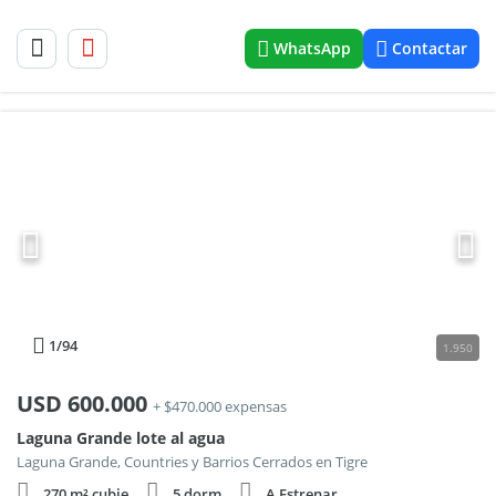
WhatsApp
Contactar
1
/94
1.950
USD
600.000
+ $470.000 expensas
Laguna Grande lote al agua
Laguna Grande, Countries y Barrios Cerrados en Tigre
270 m² cubie.
5 dorm.
A Estrenar