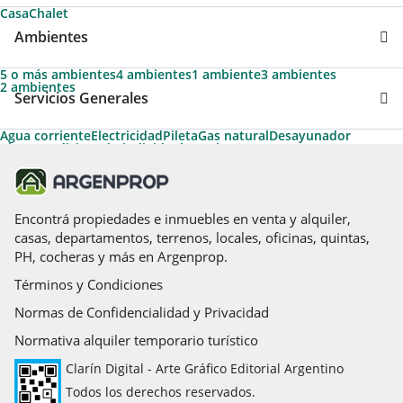
Casa
Chalet
Ambientes
5 o más ambientes
4 ambientes
1 ambiente
3 ambientes
2 ambientes
Servicios Generales
Agua corriente
Electricidad
Pileta
Gas natural
Desayunador
Aire acondicionado individual
Permite Mascotas
Aire acondicionado central
Apto Crédito
Calefacción
Aire caliente
Calefacción tiro balanceado
Caldera
Cancha de tenis
Cancha de futbol
Amoblado
Acceso para personas con movilidad reducida
Losa radiante
Espacio para vehículo
Hidromasaje
Encontrá propiedades e inmuebles en venta y alquiler,
casas, departamentos, terrenos, locales, oficinas, quintas,
PH, cocheras y más en Argenprop.
Términos y Condiciones
Normas de Confidencialidad y Privacidad
Normativa alquiler temporario turístico
Clarín Digital - Arte Gráfico Editorial Argentino
Todos los derechos reservados.