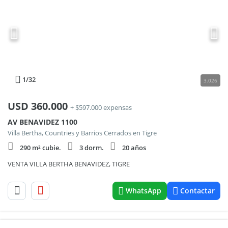
1
/32
3.026
USD
360.000
+ $597.000 expensas
AV BENAVIDEZ 1100
Villa Bertha, Countries y Barrios Cerrados en Tigre
290 m² cubie.
3 dorm.
20 años
VENTA VILLA BERTHA BENAVIDEZ, TIGRE
WhatsApp
Contactar