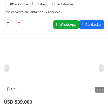
180 m² cubie.
3 dorm.
A Estrenar
Casa en venta en Santa Ana - Villanueva
WhatsApp
Contactar
1
/51
3.278
USD
539.000