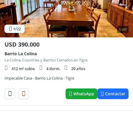
1
/22
3.309
USD
390.000
Barrio La Colina
La Colina, Countries y Barrios Cerrados en Tigre
412 m² cubie.
4 dorm.
20 años
Impecable Casa - Barrio La Colina - Tigre
WhatsApp
Contactar