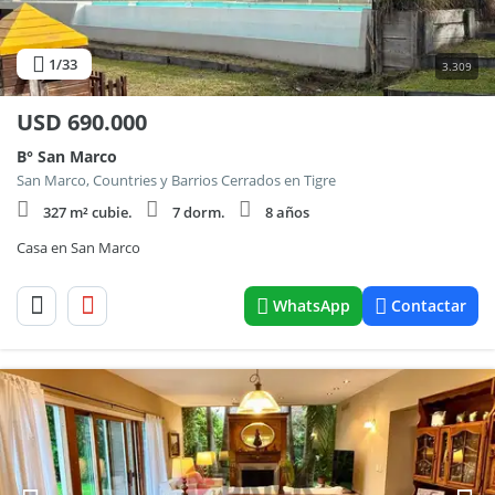
1
/33
3.309
USD
690.000
B° San Marco
San Marco, Countries y Barrios Cerrados en Tigre
327 m² cubie.
7 dorm.
8 años
Casa en San Marco
WhatsApp
Contactar