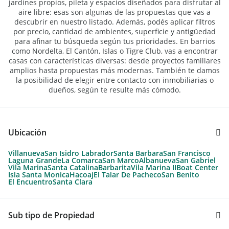
jardines propios, pileta y espacios diseñados para disfrutar al
aire libre: esas son algunas de las propuestas que vas a
descubrir en nuestro listado. Además, podés aplicar filtros
por precio, cantidad de ambientes, superficie y antigüedad
para afinar tu búsqueda según tus prioridades. En barrios
como Nordelta, El Cantón, Islas o Tigre Club, vas a encontrar
casas con características diversas: desde proyectos familiares
amplios hasta propuestas más modernas. También te damos
la posibilidad de elegir entre contacto con inmobiliarias o
dueños, según te resulte más cómodo.
Ubicación
Villanueva
San Isidro Labrador
Santa Barbara
San Francisco
Laguna Grande
La Comarca
San Marco
Albanueva
San Gabriel
Vila Marina
Santa Catalina
Barbarita
Vila Marina II
Boat Center
Isla Santa Monica
Hacoaj
El Talar De Pacheco
San Benito
El Encuentro
Santa Clara
Sub tipo de Propiedad