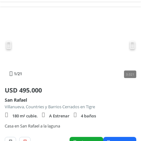
1
/21
3.021
USD
495.000
San Rafael
Villanueva, Countries y Barrios Cerrados en Tigre
180 m² cubie.
A Estrenar
4 baños
Casa en San Rafael a la laguna