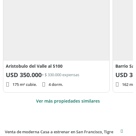
Aristobulo del Valle al 5100
Barrio Sa
USD
350.000
USD
30
+ $ 330.000 expensas
175 m² cubie.
4 dorm.
162 m² 
Ver más propiedades similares
Venta de moderna Casa a estrenar en San Francisco, Tigre