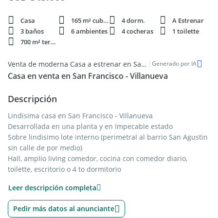
Casa
165 m² cubie.
4 dorm.
A Estrenar
3 baños
6 ambientes
4 cocheras
1 toilette
700 m² terren.
|
Venta de moderna Casa a estrenar en San Francisco, Tigre
Generado por IA
Casa en venta en San Francisco - Villanueva
Descripción
Lindisima casa en San Francisco - Villanueva
Desarrollada en una planta y en Impecable estado
Sobre lindisimo lote interno (perimetral al barrio San Agustin
sin calle de por medio)
Hall, amplio living comedor, cocina con comedor diario,
toilette, escritorio o 4 to dormitorio
Dormitorio principal en suite con vestidor, y otros dos
Leer descripción completa
dormitorios que comparten otro
baño completo
Pedir más datos al anunciante
lindisima galeria techada con parrilla