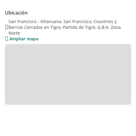
pileta revestida en venecitas
riego automatico
Ubicación
AA en todos los ambientes
San Francisco - Villanueva, San Francisco, Countries y
Barrios Cerrados en Tigre, Partido de Tigre, G.B.A. Zona
Norte
Ampliar mapa