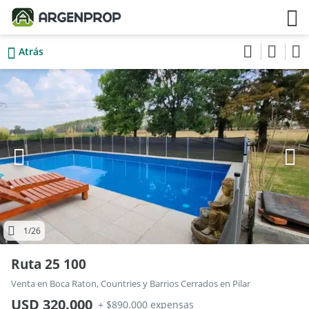
Atrás
1
/26
Ruta 25 100
Venta en Boca Raton, Countries y Barrios Cerrados en Pilar
USD 320.000
+ $890.000 expensas