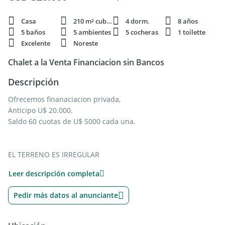
Casa
210 m² cubie.
4 dorm.
8 años
5 baños
5 ambientes
5 cocheras
1 toilette
Excelente
Noreste
Chalet a la Venta Financiacion sin Bancos
Descripción
Ofrecemos finanaciacion privada,
Anticipo U$ 20.000.
Saldo 60 cuotas de U$ 5000 cada una.
EL TERRENO ES IRREGULAR
METROS DE FRENTE 22
Leer descripción completa
METROS DE FONDO 44
METROS DE LARGO PROMEDIO 38
Pedir más datos al anunciante
UBICADA EN EL RECONOCIDO COUNTRY BOCA RATON DE
PILAR