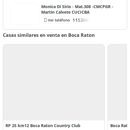
Monica Di Sirio - Mat.308 -CMCPGR -
Martin Calvete CUCICBA
1153069
Ver teléfono
Casas similares en venta en Boca Raton
RP 25 km12 Boca Raton Country Club
Boca Rato