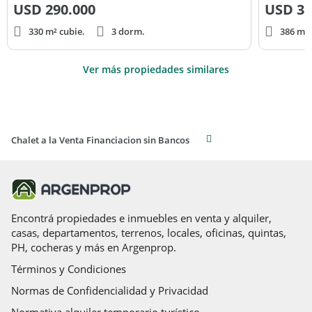
USD
290.000
USD
31
330 m² cubie.
3 dorm.
386 m² 
Ver más propiedades similares
Chalet a la Venta Financiacion sin Bancos
Encontrá propiedades e inmuebles en venta y alquiler,
casas, departamentos, terrenos, locales, oficinas, quintas,
PH, cocheras y más en Argenprop.
Términos y Condiciones
Normas de Confidencialidad y Privacidad
Normativa alquiler temporario turístico