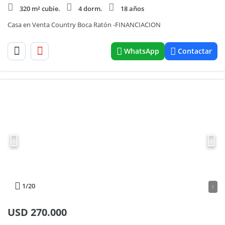
320 m² cubie.
4 dorm.
18 años
Casa en Venta Country Boca Ratón -FINANCIACION
WhatsApp
Contactar
1
/20
1
USD
270.000