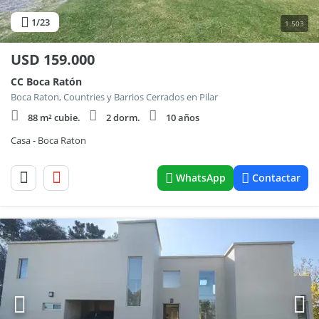
1
/23
1.503
USD
159.000
CC Boca Ratón
Boca Raton, Countries y Barrios Cerrados en Pilar
88 m² cubie.
2 dorm.
10 años
Casa - Boca Raton
WhatsApp
Contactar