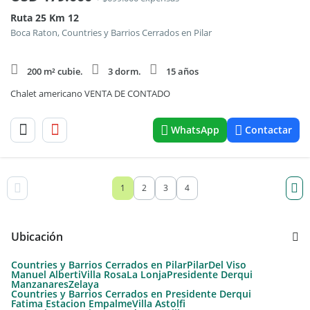
Ruta 25 Km 12
Boca Raton, Countries y Barrios Cerrados en Pilar
200 m² cubie.
3 dorm.
15 años
Chalet americano VENTA DE CONTADO
WhatsApp
Contactar
1
2
3
4
Ubicación
Countries y Barrios Cerrados en Pilar
Pilar
Del Viso
Manuel Alberti
Villa Rosa
La Lonja
Presidente Derqui
Manzanares
Zelaya
Countries y Barrios Cerrados en Presidente Derqui
Fatima Estacion Empalme
Villa Astolfi