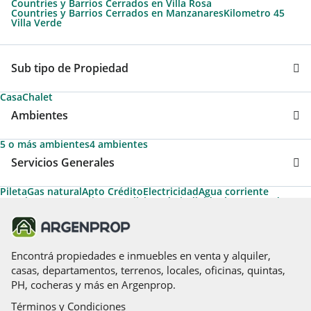
Countries y Barrios Cerrados en Villa Rosa
Countries y Barrios Cerrados en Manzanares
Kilometro 45
Villa Verde
Sub tipo de Propiedad
Casa
Chalet
Ambientes
5 o más ambientes
4 ambientes
Servicios Generales
Pileta
Gas natural
Apto Crédito
Electricidad
Agua corriente
Permite Mascotas
Aire acondicionado individual
Desayunador
Aire acondicionado central
Calefacción
Aire caliente
Calefacción tiro balanceado
Cancha de tenis
Caldera
Cancha de futbol
Hidromasaje
Acceso para personas con movilidad reducida
Encontrá propiedades e inmuebles en venta y alquiler,
casas, departamentos, terrenos, locales, oficinas, quintas,
PH, cocheras y más en Argenprop.
Términos y Condiciones