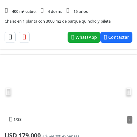
400 m² cubie.
4 dorm.
15 años
Chalet en 1 planta con 3000 m2 de parque quincho y pileta
WhatsApp
Contactar
1
/38
1
USD
179.000
+ $699.000 expensas