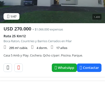
1
/47
1.400
USD
270.000
+ $1.066.000 expensas
Ruta 25 Km12
Boca Raton, Countries y Barrios Cerrados en Pilar
295 m² cubie.
4 dorm.
17 años
Casa 5 Amb y Play. Cochera. Qcho c/parr. Piscina. Parque.
WhatsApp
Contactar