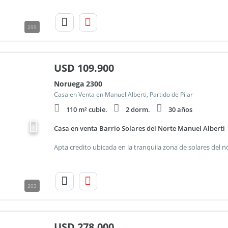
299
USD
109.900
Noruega 2300
Casa en Venta en Manuel Alberti, Partido de Pilar
110 m² cubie.
2 dorm.
30 años
Casa en venta Barrio Solares del Norte Manuel Alberti
203
USD
278.000