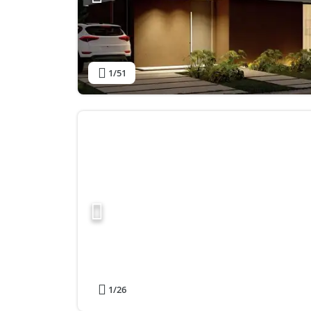
1
/51
1
/26