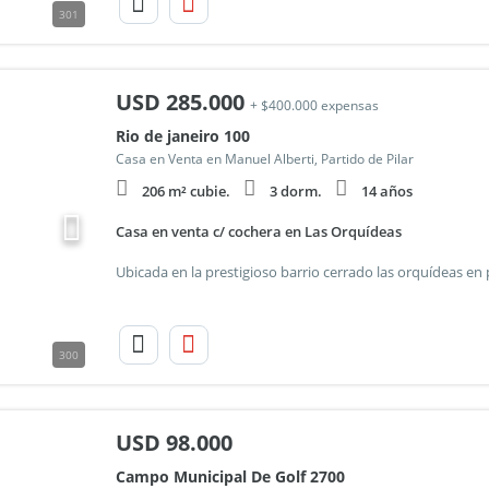
301
USD
285.000
+ $400.000 expensas
Rio de janeiro 100
Casa en Venta en Manuel Alberti, Partido de Pilar
206 m² cubie.
3 dorm.
14 años
Casa en venta c/ cochera en Las Orquídeas
300
USD
98.000
Campo Municipal De Golf 2700