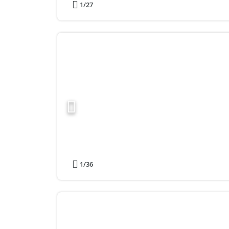
1
/27
1
/36