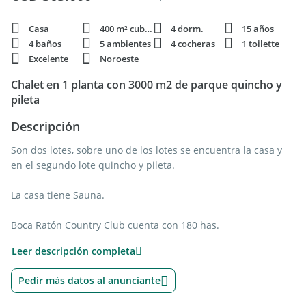
Casa
400 m² cubie.
4 dorm.
15 años
4 baños
5 ambientes
4 cocheras
1 toilette
Excelente
Noroeste
Chalet en 1 planta con 3000 m2 de parque quincho y
pileta
Descripción
Son dos lotes, sobre uno de los lotes se encuentra la casa y
en el segundo lote quincho y pileta.
La casa tiene Sauna.
Boca Ratón Country Club cuenta con 180 has.
Cancha de Golf de 18 hoyos, par 72.
Leer descripción completa
House abierto de lunes a domingo.
Pileta de Natación semiolímpica.
Pedir más datos al anunciante
Canchas de Paddle.
Plaza de Juegos para Niños.