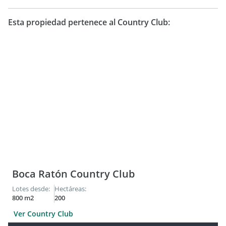
Quincho
Terraza
Esta propiedad pertenece al Country Club:
Otros Servicios:
Parque, Vivienda multifamiliar
Boca Ratón Country Club
Lotes desde:
Hectáreas:
800 m2
200
Ver Country Club