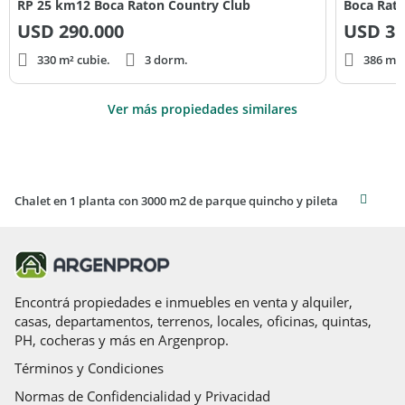
RP 25 km12 Boca Raton Country Club
Boca Rato
USD
290.000
USD
31
330 m² cubie.
3 dorm.
386 m² 
Ver más propiedades similares
Chalet en 1 planta con 3000 m2 de parque quincho y pileta
Encontrá propiedades e inmuebles en venta y alquiler,
casas, departamentos, terrenos, locales, oficinas, quintas,
PH, cocheras y más en Argenprop.
Términos y Condiciones
Normas de Confidencialidad y Privacidad