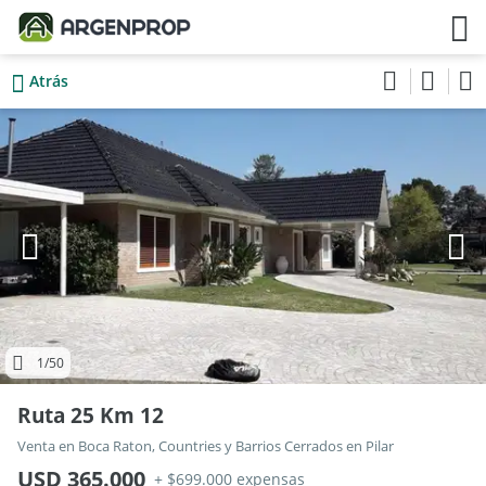
Atrás
1
/50
Ruta 25 Km 12
Venta en Boca Raton, Countries y Barrios Cerrados en Pilar
USD 365.000
+ $699.000 expensas