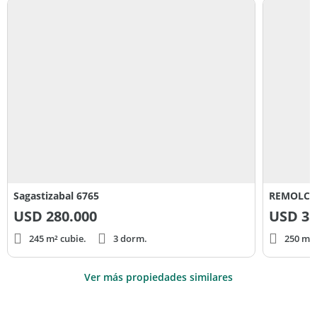
Sagastizabal 6765
REMOLCAD
USD
280.000
USD
31
245 m² cubie.
3 dorm.
250 m² 
Ver más propiedades similares