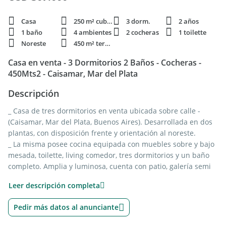
Casa
250 m² cubie.
3 dorm.
2 años
1 baño
4 ambientes
2 cocheras
1 toilette
Noreste
450 m² terren.
Casa en venta - 3 Dormitorios 2 Baños - Cocheras -
450Mts2 - Caisamar, Mar del Plata
Descripción
_ Casa de tres dormitorios en venta ubicada sobre calle -
(Caisamar, Mar del Plata, Buenos Aires). Desarrollada en dos
plantas, con disposición frente y orientación al noreste.
_ La misma posee cocina equipada con muebles sobre y bajo
mesada, toilette, living comedor, tres dormitorios y un baño
completo. Amplia y luminosa, cuenta con patio, galería semi
cubierta con parrilla y pileta.
Leer descripción completa
_ Cochera cubierta con capacidad para dos vehículos.
_ La propiedad se desarrolla sobre un terreno de 450mts2 y
Pedir más datos al anunciante
tiene una superficie aproximada de 250mts2 cubiertos.
Yacoub | Construimos Confianza