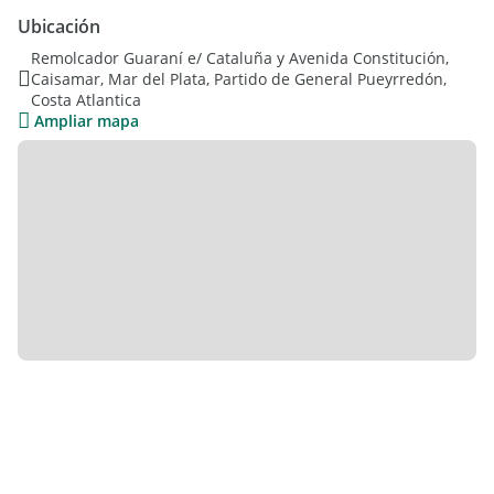
Innovación | Calidad | Sustentabilidad | Diseño
Ubicación
100 Mil Metros Cuadrados | 25 Torres
Remolcador Guaraní e/ Cataluña y Avenida Constitución,
Caisamar, Mar del Plata, Partido de General Pueyrredón,
La información descripta en el presente aviso es meramente
Costa Atlantica
orientativa y no forma parte de ningún tipo de
Ampliar mapa
documentación contractual. Los datos enunciados fueron
proporcionados por los propietarios y pueden arrojar
inexactitudes, las superficies definitivas surgirán del título de
propiedad del inmueble referido.
Se deja constancia de que los valores y/o expensas pueden
estar sujetas a verificación o ajuste.
Lo que estás buscando lo tenemos | Estés Donde Estés
Vendemos en Todos Lados.
Buscas garantía para tu alquiler?.
Conseguilo mas fácil, rápido y económico con Garantix.
100% online y cotización al instante.
Abona en 3 cuotas sin interés y hasta 12 cuotas fijas o bien
abona de contado y obtené un precio inmejorable.