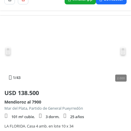
1
/43
2.000
USD
138.500
Mendioroz al 7900
Mar del Plata, Partido de General Pueyrredón
101 m² cubie.
3 dorm.
25 años
LA FLORIDA. Casa 4 amb. en lote 10 x 34