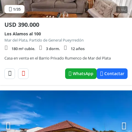
1
/35
3.102
USD
390.000
Los Alamos al 100
Mar del Plata, Partido de General Pueyrredón
180 m² cubie.
3 dorm.
12 años
Casa en venta en el Barrio Privado Rumenco de Mar del Plata
WhatsApp
Contactar