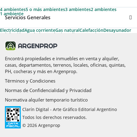
4 ambientes
5 o más ambientes
3 ambientes
2 ambientes
1 ambiente
Servicios Generales
Electricidad
Agua corriente
Gas natural
Calefacción
Desayunador
Calefacción tiro balanceado
Aire caliente
Permite Mascotas
Apto Crédito
Pileta
Aire acondicionado individual
Aire acondicionado central
Amoblado
Caldera
Gas envasado
Acceso para personas con movilidad reducida
Hidromasaje
Losa radiante
Cancha de tenis
Espacio para vehículo
Encontrá propiedades e inmuebles en venta y alquiler,
casas, departamentos, terrenos, locales, oficinas, quintas,
PH, cocheras y más en Argenprop.
Términos y Condiciones
Normas de Confidencialidad y Privacidad
Normativa alquiler temporario turístico
Clarín Digital - Arte Gráfico Editorial Argentino
Todos los derechos reservados.
© 2026 Argenprop