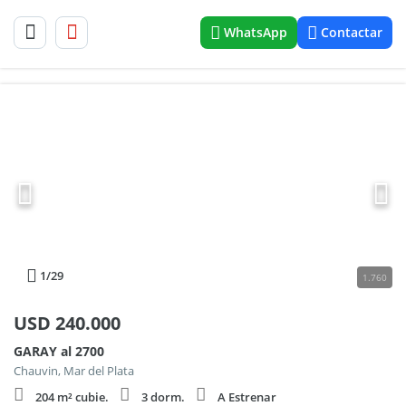
WhatsApp
Contactar
1
/29
1.760
USD
240.000
GARAY al 2700
Chauvin, Mar del Plata
204 m² cubie.
3 dorm.
A Estrenar