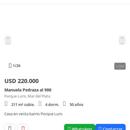
1
/26
2.000
USD
220.000
Manuela Pedraza al 900
Parque Luro, Mar del Plata
211 m² cubie.
4 dorm.
50 años
Casa en venta barrio Porque Luro
WhatsApp
Contactar