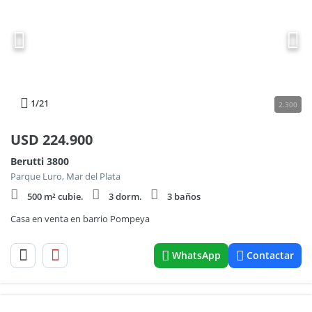
1
/21
2.300
USD
224.900
Berutti 3800
Parque Luro, Mar del Plata
500 m² cubie.
3 dorm.
3 baños
Casa en venta en barrio Pompeya
WhatsApp
Contactar