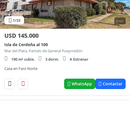
1
/33
3.101
USD
145.000
Isla de Cerdeña al 100
Mar del Plata, Partido de General Pueyrredón
190 m² cubie.
3 dorm.
A Estrenar
Casa en Faro Norte
WhatsApp
Contactar