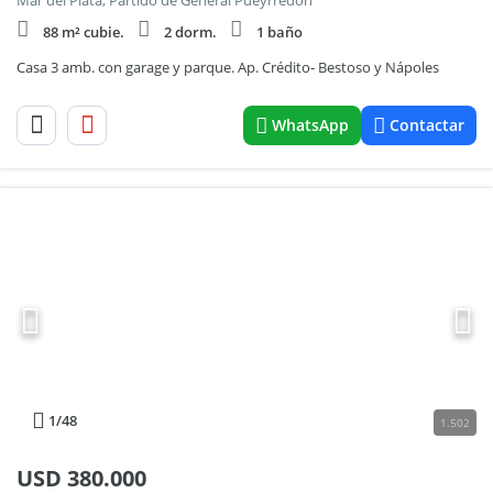
Mar del Plata, Partido de General Pueyrredón
88 m² cubie.
2 dorm.
1 baño
Casa 3 amb. con garage y parque. Ap. Crédito- Bestoso y Nápoles
WhatsApp
Contactar
1
/48
1.502
USD
380.000