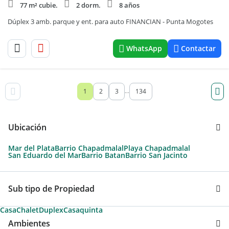
77 m² cubie.
2 dorm.
8 años
Dúplex 3 amb. parque y ent. para auto FINANCIAN - Punta Mogotes
WhatsApp
Contactar
1
2
3
134
...
Ubicación
Mar del Plata
Barrio Chapadmalal
Playa Chapadmalal
San Eduardo del Mar
Barrio Batan
Barrio San Jacinto
Sub tipo de Propiedad
Casa
Chalet
Duplex
Casaquinta
Ambientes