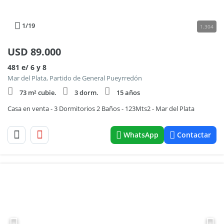
1
/19
1.304
USD
89.000
481 e/ 6 y 8
Mar del Plata, Partido de General Pueyrredón
73 m² cubie.
3 dorm.
15 años
Casa en venta - 3 Dormitorios 2 Baños - 123Mts2 - Mar del Plata
WhatsApp
Contactar