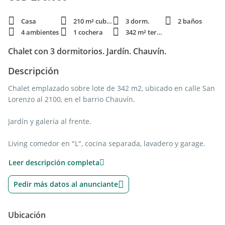
Casa
210 m² cubie.
3 dorm.
2 baños
4 ambientes
1 cochera
342 m² terren.
Chalet con 3 dormitorios. Jardín. Chauvín.
Descripción
Chalet emplazado sobre lote de 342 m2, ubicado en calle San
Lorenzo al 2100, en el barrio Chauvín.
Jardín y galería al frente.
Living comedor en "L", cocina separada, lavadero y garage.
Leer descripción completa
Tres dormitorios, todos con placard. Baño completo.
Pedir más datos al anunciante
En planta alta dependencia de servicio / escritorio y baño.
Al contrafrente jardín y parrilla.
Ubicación