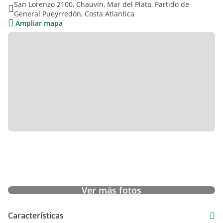
San Lorenzo 2100, Chauvin, Mar del Plata, Partido de
Calefacción por radiadores.
General Pueyrredón, Costa Atlantica
Ampliar mapa
Superficie cubierta de 210 m2.
Su valor, USD 270.000.-
¡Consultenos! Visciarelli Abad Propiedades / / .
Ver más fotos
Características