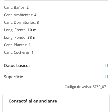
Cant. Baños:
2
Cant. Ambientes:
4
Cant. Dormitorios:
3
Long. Frente:
10 m
Long. Fondo:
33 m
Cant. Plantas:
2
Cant. Cocheras:
1
Datos básicos
Chalet
Superficie
Venta
210 m2
Código de aviso: 5F80_871
USD 270.000
342 m2
210 m2
Contactá al anunciante