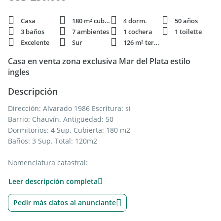
Casa
180 m² cubie.
4 dorm.
50 años
3 baños
7 ambientes
1 cochera
1 toilette
Excelente
Sur
126 m² terren.
Casa en venta zona exclusiva Mar del Plata estilo
ingles
Descripción
Dirección: Alvarado 1986 Escritura: si
Barrio: Chauvín. Antigüedad: 50
Dormitorios: 4 Sup. Cubierta: 180 m2
Baños: 3 Sup. Total: 120m2
Nomenclatura catastral:
Circunscripción: VI Sección: D
Leer descripción completa
Manzana: 293a Parcela: 2
Chacra: 293
Pedir más datos al anunciante
La casa tienen un Living Amplio subdividido , comedor en