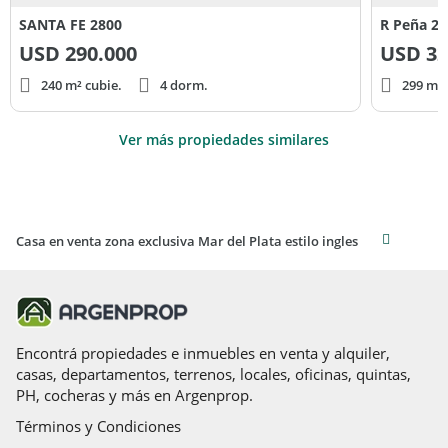
SANTA FE 2800
R Peña 21
USD
290.000
USD
32
240 m² cubie.
4 dorm.
299 m² 
Ver más propiedades similares
Casa en venta zona exclusiva Mar del Plata estilo ingles
Encontrá propiedades e inmuebles en venta y alquiler,
casas, departamentos, terrenos, locales, oficinas, quintas,
PH, cocheras y más en Argenprop.
Términos y Condiciones