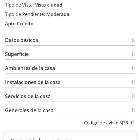
Tipo de Vista:
Vista ciudad
de la relación entre el asegurado y la compañía aseguradora.
Tipo de Pendiente:
Moderada
La bonificación aquí indicada comprende únicamente el pago
Apto Crédito
del costo de la prima durante el plazo promocional referido,
no implicando garantía alguna por parte de la vendedora
Datos básicos
respecto de la prestación del servicio asegurativo.
Chalet
Superficie
Venta
180 m2
USD 250.000
Ambientes de la casa
126 m2
180 m2
Instalaciones de la casa
Servicios de la casa
Generales de la casa
Código de aviso: 6J33_11