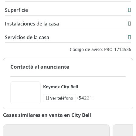
Venta
Superficie
USD 185.000
145 m2
Instalaciones de la casa
400 m2
272 m2
Servicios de la casa
417 m2
Código de aviso: PRO-1714536
Contactá al anunciante
Keymex City Bell
+542215
Ver teléfono
Casas similares en venta en City Bell