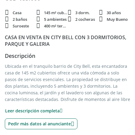
Casa
145 m² cubie.
3 dorm.
30 años
2 baños
5 ambientes
2 cocheras
Muy Bueno
Suroeste
400 m² terren.
CASA EN VENTA EN CITY BELL CON 3 DORMITORIOS,
PARQUE Y GALERIA
Descripción
Ubicada en el tranquilo barrio de City Bell, esta encantadora
casa de 145 m2 cubiertos ofrece una vida cómoda a solo
pasos de servicios esenciales. La propiedad se distribuye en
dos plantas, incluyendo 5 ambientes y 3 dormitorios. La
cocina luminosa, el jardín y el lavadero son algunas de las
características destacadas. Disfrute de momentos al aire libre
en el quincho con parrilla.
Leer descripción completa
Con 2 baños y 2 cocheras (una cubierta), esta casa de 30 años
Pedir más datos al anunciante
cuenta con servicios de gas natural, agua potable e Internet.
Además, está equipada con aire acondicionado, calefacción a