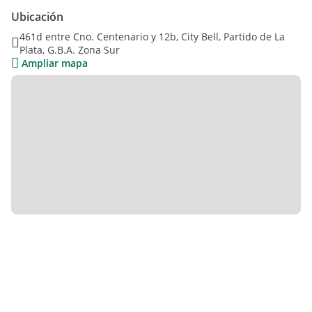
gas y alarma. Amoblada y lista para habitar, es ideal para
Ubicación
quienes buscan un espacio acogedor y funcional.
461d entre Cno. Centenario y 12b, City Bell, Partido de La
Plata, G.B.A. Zona Sur
Matias Falcioni - Departamento Judicial de La Plata: Col Nro
Ampliar mapa
6963.
De conformidad a las leyes provinciales vigentes que regulan
el corretaje inmobiliario y a la Ley Nacional 25.028, la Ley
22.802 de Lealtad Comercial, la Ley 24.240 de Defensa al
Consumidor, las normas del Código Civil y Comercial de la
Nación y de la Constitución provincial y nacional, los
agentes/asesores inmobiliarios independientes no ejercen el
corretaje inmobiliario. Todas las operaciones inmobiliarias y
la documentación labrada objeto de la intermediación y los
contratos que se realicen, son siempre realizados por parte
del martillero y corredor público colegiado según su
jurisdicción.
.