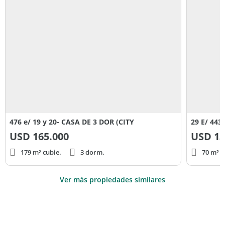
476 e/ 19 y 20- CASA DE 3 DOR (CITY
29 E/ 443
USD
165.000
USD
13
179 m² cubie.
3 dorm.
70 m² c
Ver más propiedades similares